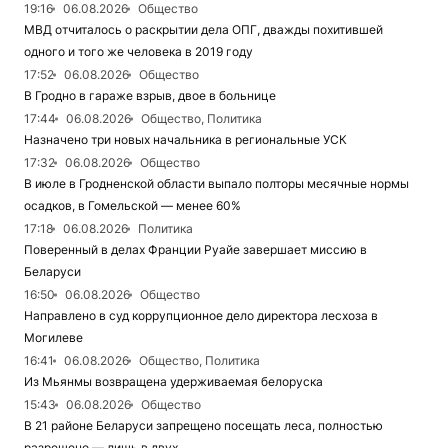
19:16
06.08.2026
Общество
МВД отчиталось о раскрытии дела ОПГ, дважды похитившей
одного и того же человека в 2019 году
17:52
06.08.2026
Общество
В Гродно в гараже взрыв, двое в больнице
17:44
06.08.2026
Общество, Политика
Назначено три новых начальника в региональные УСК
17:32
06.08.2026
Общество
В июле в Гродненской области выпало полторы месячные нормы
осадков, в Гомельской — менее 60%
17:18
06.08.2026
Политика
Поверенный в делах Франции Руайе завершает миссию в
Беларуси
16:50
06.08.2026
Общество
Направлено в суд коррупционное дело директора лесхоза в
Могилеве
16:41
06.08.2026
Общество, Политика
Из Мьянмы возвращена удерживаемая белоруска
15:43
06.08.2026
Общество
В 21 районе Беларуси запрещено посещать леса, полностью
разрешено — лишь в двух