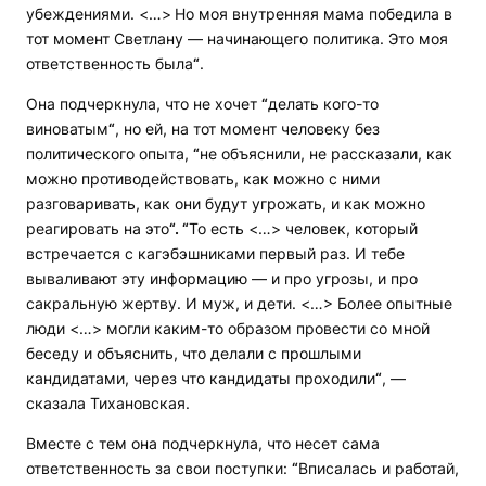
убеждениями. <…>
Но моя внутренняя мама победила в
тот момент Светлану — начинающего политика. Это моя
ответственность была
“
.
Она подчеркнула, что не хочет
“
делать кого-то
виноватым
“
, но ей, на тот момент человеку без
политического опыта,
“
не объяснили, не рассказали, как
можно противодействовать, как можно с ними
разговаривать, как они будут угрожать, и как можно
реагировать на это
“. “
То есть <…> человек, который
встречается с кагэбэшниками первый раз. И тебе
вываливают эту информацию — и про угрозы, и про
сакральную жертву. И муж, и дети. <…> Более опытные
люди <…> могли каким-то образом провести со мной
беседу и объяснить, что делали с прошлыми
кандидатами, через что кандидаты проходили
“
, —
сказала Тихановская.
Вместе с тем она подчеркнула, что несет сама
ответственность за свои поступки:
“
Вписалась и работай,