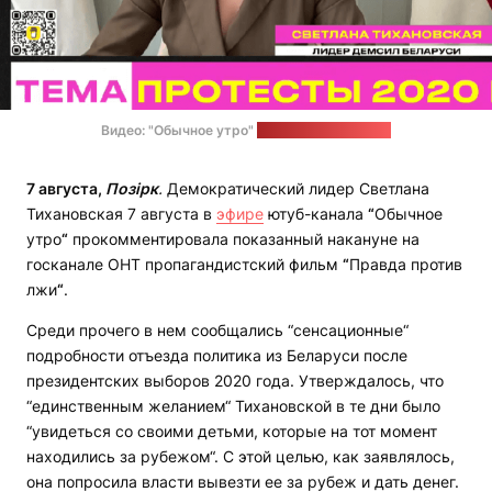
Видео: "Обычное утро"
Стоп-кадр: "Позірк"
7 августа,
Позірк
.
Демократический лидер Светлана
Тихановская 7 августа в
эфире
ютуб-канала
“
Обычное
утро
“
прокомментировала показанный накануне на
госканале ОНТ пропагандистский фильм
“
Правда против
лжи
“
.
Среди прочего в нем сообщались “сенсационные“
подробности отъезда политика из Беларуси после
президентских выборов 2020 года. Утверждалось, что
“единственным желанием“ Тихановской в те дни было
“увидеться со своими детьми, которые на тот момент
находились за рубежом“. С этой целью, как заявлялось,
она попросила власти вывезти ее за рубеж и дать денег.