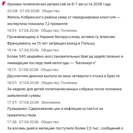
Хроника политических репрессий за 6–7 августа 2026 года
20:08
07.08.2026
Общество
Житель Кобринского района умер от передозировки алкоголя —
экспертиза показала 7,2 промилле
19:31
07.08.2026
Общество, Политика
Проживающему в Украине белорусскому активисту Алексею
Францкевичу на 10 лет запрещен въезд в Польшу
19:14
07.08.2026
Общество
Более 340 аварийно-восстановительных бригад задействовано в
ликвидации последствий непогоды — "Белэнерго"
18:17
07.08.2026
Общество
Двухлетняя девочка выпала из окна четвертого этажа в Бресте
18:07
07.08.2026
Общество, Политика
За неделю для детей политзаключенных собрана почти половина
заявленной суммы
17:37
07.08.2026
Экономика
Лукашенко: Сдерживание цен и инфляции остается за
правительством
17:26
07.08.2026
Общество
За восемь дней в милицию поступило более 2,5 тыс. сообщений о