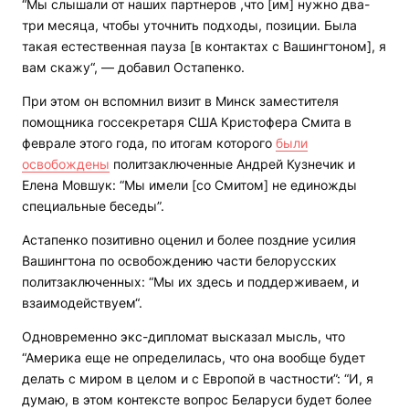
“Мы слышали от наших партнеров ,что [им] нужно два-
три месяца, чтобы уточнить подходы, позиции. Была
такая естественная пауза [в контактах с Вашингтоном], я
вам скажу“, — добавил Остапенко.
При этом он вспомнил визит в Минск заместителя
помощника госсекретаря США Кристофера Смита в
феврале этого года, по итогам которого
были
освобождены
политзаключенные Андрей Кузнечик и
Елена Мовшук: “Мы имели [со Смитом] не единожды
специальные беседы”.
Астапенко позитивно оценил и более поздние усилия
Вашингтона по освобождению части белорусских
политзаключенных: “Мы их здесь и поддерживаем, и
взаимодействуем“.
Одновременно экс-дипломат высказал мысль, что
“Америка еще не определилась, что она вообще будет
делать с миром в целом и с Европой в частности”: “И, я
думаю, в этом контексте вопрос Беларуси будет более