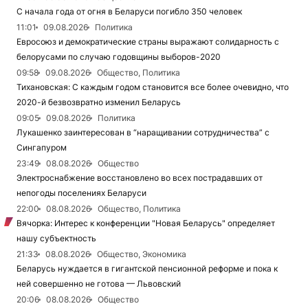
С начала года от огня в Беларуси погибло 350 человек
11:01
09.08.2026
Политика
Евросоюз и демократические страны выражают солидарность с
белорусами по случаю годовщины выборов-2020
09:58
09.08.2026
Общество, Политика
Тихановская: С каждым годом становится все более очевидно, что
2020-й безвозвратно изменил Беларусь
09:05
09.08.2026
Политика
Лукашенко заинтересован в “наращивании сотрудничества” с
Сингапуром
23:49
08.08.2026
Общество
Электроснабжение восстановлено во всех пострадавших от
непогоды поселениях Беларуси
22:00
08.08.2026
Общество, Политика
Вячорка: Интерес к конференции "Новая Беларусь" определяет
нашу субъектность
21:33
08.08.2026
Общество, Экономика
Беларусь нуждается в гигантской пенсионной реформе и пока к
ней совершенно не готова — Львовский
20:06
08.08.2026
Общество