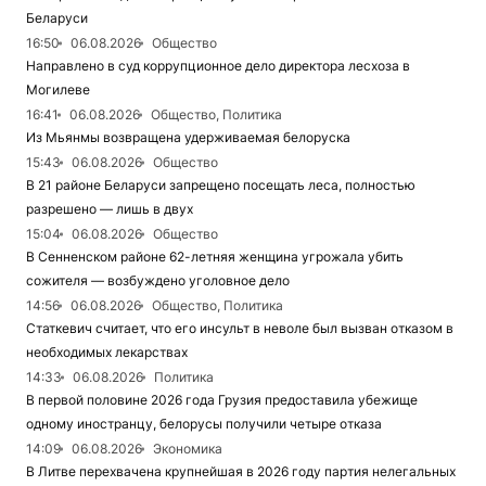
Беларуси
16:50
06.08.2026
Общество
Направлено в суд коррупционное дело директора лесхоза в
Могилеве
16:41
06.08.2026
Общество, Политика
Из Мьянмы возвращена удерживаемая белоруска
15:43
06.08.2026
Общество
В 21 районе Беларуси запрещено посещать леса, полностью
разрешено — лишь в двух
15:04
06.08.2026
Общество
В Сенненском районе 62-летняя женщина угрожала убить
сожителя — возбуждено уголовное дело
14:56
06.08.2026
Общество, Политика
Статкевич считает, что его инсульт в неволе был вызван отказом в
необходимых лекарствах
14:33
06.08.2026
Политика
В первой половине 2026 года Грузия предоставила убежище
одному иностранцу, белорусы получили четыре отказа
14:09
06.08.2026
Экономика
В Литве перехвачена крупнейшая в 2026 году партия нелегальных