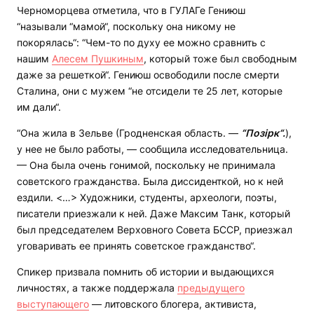
Черноморцева отметила, что в ГУЛАГе Гениюш
“называли “мамой“, поскольку она никому не
покорялась“: “Чем-то по духу ее можно сравнить с
нашим
Алесем Пушкиным
, который тоже был свободным
даже за решеткой“. Гениюш освободили после смерти
Сталина, они с мужем “не отсидели те 25 лет, которые
им дали“.
“Она жила в Зельве (Гродненская область. —
“
Позірк
“
.
),
у нее не было работы, — сообщила исследовательница.
— Она была очень гонимой, поскольку не принимала
советского гражданства. Была диссиденткой, но к ней
ездили. <…> Художники, студенты, археологи, поэты,
писатели приезжали к ней. Даже Максим Танк, который
был председателем Верховного Совета БССР, приезжал
уговаривать ее принять советское гражданство“.
Спикер призвала помнить об истории и выдающихся
личностях, а также поддержала
предыдущего
выступающего
— литовского блогера, активиста,