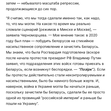
затем — небывалого масштаба репрессии,
продолжающиеся до сих пор.
“Я считаю, что мы тогда сделали именно так, как надо,
то, что мы могли. На какое-то время мы реально
сломали сценарий [режимов в Минске и Москве], —
заявила Черноморцева. — Мое мнение такое: в 2020
году был план — побудить белорусов на стихийное
насильственное сопротивление и зачистить Беларусь.
Мы знаем, что была Росгвардия подготовлена (вскоре
после начала протестов президент РФ Владимир Путин
заявил, что подразделения этих войск готовы приехать в
Беларусь, если возникнут беспорядки. —
“Позірк“
.
). Если
бы протесты действительно стали неконтролируемыми и
насильственными, было бы намного больше жертв. И,
наверное, война в Украине могла бы начаться раньше,
поскольку зачистили бы Беларусь, сделали бы ее просто
одной из провинций “российской империи“ и раньше бы
пошли на Украину“.