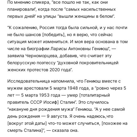
По мнению спикера, “все пошло не так, как они
планировали“, когда после “самых насильственных
первых дней“ на улицы “вышли женщины в белом“.
“К сожалению, Россия тогда была сильной, и у нас почти
не было шансов [победить], но я верю, что сейчас
ситуация может измениться. И моя вера основана в том
числе на биографии Ларисы Антоновны Гениюш“, —
заявила Черноморцева, добавив, что считает эту
белорусскую поэтессу “духовной покровительницей
женских протестов 2020 года“.
Исследовательница напомнила, что Гениюш вместе с
мужем арестовали 5 марта 1948 года, а “ровно через 5
лет — 5 марта 1953 года — умер [тоталитарный
правитель СССР Иосиф] Сталин“. Это случилось
“накануне дня рождения мужа“ Гениюш. “А у нее самой
день рождения — 9 августа. Я очень надеюсь,что
[вокруг этой даты] что-то может случиться, [похожее на
смерть Сталина]“, — сказала она.