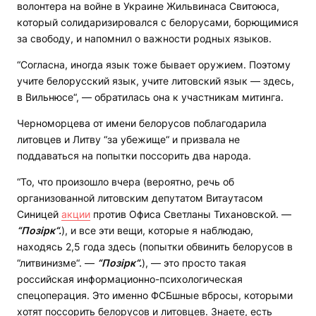
волонтера на войне в Украине Жильвинаса Свитоюса,
который солидаризировался с белорусами, борющимися
за свободу, и напомнил о важности родных языков.
“Согласна, иногда язык тоже бывает оружием. Поэтому
учите белорусский язык, учите литовский язык — здесь,
в Вильнюсе“, — обратилась она к участникам митинга.
Черноморцева от имени белорусов поблагодарила
литовцев и Литву “за убежище“ и призвала не
поддаваться на попытки поссорить два народа.
“То, что произошло вчера (вероятно, речь об
организованной литовским депутатом Витаутасом
Синицей
акции
против Офиса Светланы Тихановской. —
“Позірк“.
), и все эти вещи, которые я наблюдаю,
находясь 2,5 года здесь (попытки обвинить белорусов в
“литвинизме“. —
“Позірк“.
), — это просто такая
российская информационно-психологическая
спецоперация. Это именно ФСБшные вбросы, которыми
хотят поссорить белорусов и литовцев. Знаете, есть