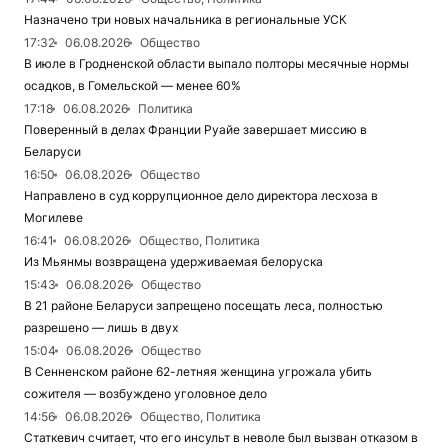
Назначено три новых начальника в региональные УСК
17:32
06.08.2026
Общество
В июле в Гродненской области выпало полторы месячные нормы
осадков, в Гомельской — менее 60%
17:18
06.08.2026
Политика
Поверенный в делах Франции Руайе завершает миссию в
Беларуси
16:50
06.08.2026
Общество
Направлено в суд коррупционное дело директора лесхоза в
Могилеве
16:41
06.08.2026
Общество, Политика
Из Мьянмы возвращена удерживаемая белоруска
15:43
06.08.2026
Общество
В 21 районе Беларуси запрещено посещать леса, полностью
разрешено — лишь в двух
15:04
06.08.2026
Общество
В Сенненском районе 62-летняя женщина угрожала убить
сожителя — возбуждено уголовное дело
14:56
06.08.2026
Общество, Политика
Статкевич считает, что его инсульт в неволе был вызван отказом в