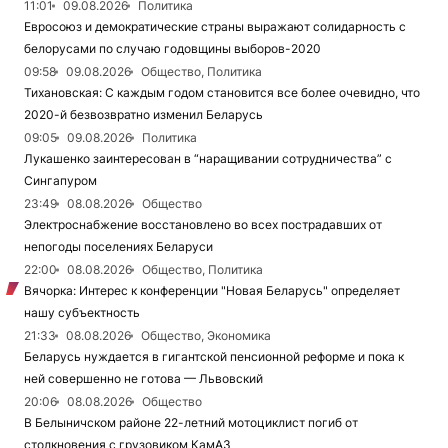
11:01
09.08.2026
Политика
Евросоюз и демократические страны выражают солидарность с
белорусами по случаю годовщины выборов-2020
09:58
09.08.2026
Общество, Политика
Тихановская: С каждым годом становится все более очевидно, что
2020-й безвозвратно изменил Беларусь
09:05
09.08.2026
Политика
Лукашенко заинтересован в “наращивании сотрудничества” с
Сингапуром
23:49
08.08.2026
Общество
Электроснабжение восстановлено во всех пострадавших от
непогоды поселениях Беларуси
22:00
08.08.2026
Общество, Политика
Вячорка: Интерес к конференции "Новая Беларусь" определяет
нашу субъектность
21:33
08.08.2026
Общество, Экономика
Беларусь нуждается в гигантской пенсионной реформе и пока к
ней совершенно не готова — Львовский
20:06
08.08.2026
Общество
В Белыничском районе 22-летний мотоциклист погиб от
столкновения с грузовиком КамАЗ