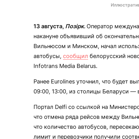
Иллюстрати
13 августа,
Позірк.
Оператор междуна
накануне объявивший об окончательн
Вильнюсом и Минском, начал использ
автобусы,
сообщил
белорусский ново
Infotrans Media Belarus.
Ранее Eurolines уточнил, что будет в
09:00, 13:00, из столицы Беларуси — в
Портал Delfi со ссылкой на Министе
что отмена ряда рейсов между Вильню
что количество автобусов, пересека
лимит и перевозчики получили соот