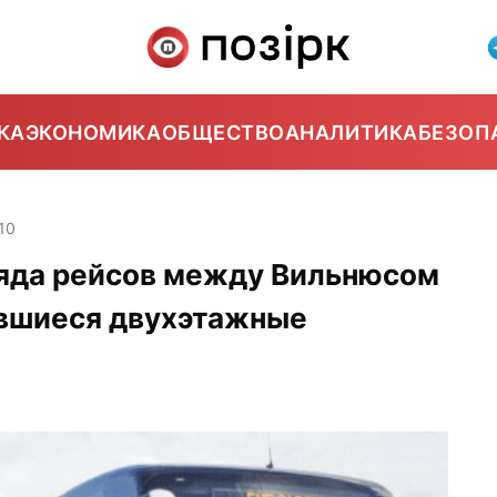
КА
ЭКОНОМИКА
ОБЩЕСТВО
АНАЛИТИКА
БЕЗОП
10
ряда рейсов между Вильнюсом
авшиеся двухэтажные