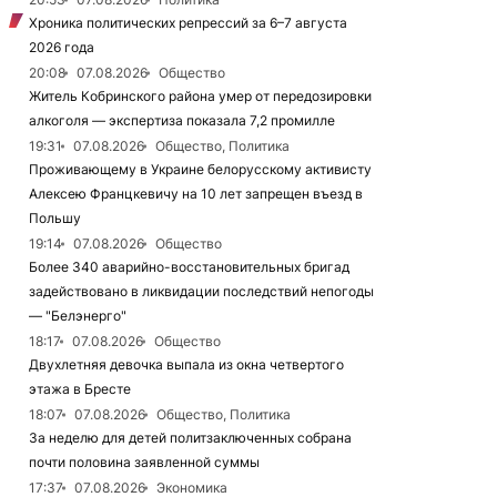
Хроника политических репрессий за 6–7 августа
2026 года
20:08
07.08.2026
Общество
Житель Кобринского района умер от передозировки
алкоголя — экспертиза показала 7,2 промилле
19:31
07.08.2026
Общество, Политика
Проживающему в Украине белорусскому активисту
Алексею Францкевичу на 10 лет запрещен въезд в
Польшу
19:14
07.08.2026
Общество
Более 340 аварийно-восстановительных бригад
задействовано в ликвидации последствий непогоды
— "Белэнерго"
18:17
07.08.2026
Общество
Двухлетняя девочка выпала из окна четвертого
этажа в Бресте
18:07
07.08.2026
Общество, Политика
За неделю для детей политзаключенных собрана
почти половина заявленной суммы
17:37
07.08.2026
Экономика