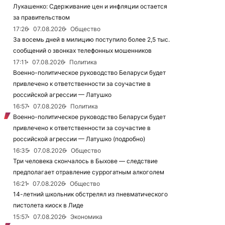
Лукашенко: Сдерживание цен и инфляции остается
за правительством
17:26
07.08.2026
Общество
За восемь дней в милицию поступило более 2,5 тыс.
сообщений о звонках телефонных мошенников
17:11
07.08.2026
Политика
Военно-политическое руководство Беларуси будет
привлечено к ответственности за соучастие в
российской агрессии — Латушко
16:57
07.08.2026
Политика
Военно-политическое руководство Беларуси будет
привлечено к ответственности за соучастие в
российской агрессии — Латушко (подробно)
16:35
07.08.2026
Общество
Три человека скончалось в Быхове — следствие
предполагает отравление суррогатным алкоголем
16:21
07.08.2026
Общество
14-летний школьник обстрелял из пневматического
пистолета киоск в Лиде
15:57
07.08.2026
Экономика