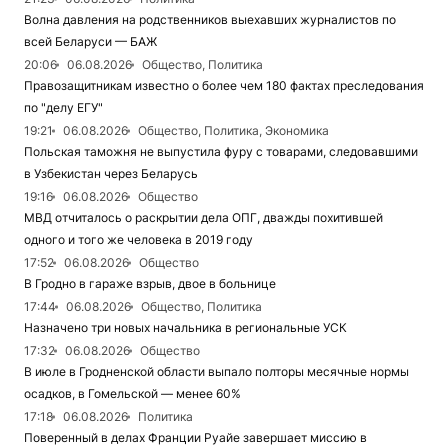
Волна давления на родственников выехавших журналистов по
всей Беларуси — БАЖ
20:06
06.08.2026
Общество, Политика
Правозащитникам известно о более чем 180 фактах преследования
по "делу ЕГУ"
19:21
06.08.2026
Общество, Политика, Экономика
Польская таможня не выпустила фуру с товарами, следовавшими
в Узбекистан через Беларусь
19:16
06.08.2026
Общество
МВД отчиталось о раскрытии дела ОПГ, дважды похитившей
одного и того же человека в 2019 году
17:52
06.08.2026
Общество
В Гродно в гараже взрыв, двое в больнице
17:44
06.08.2026
Общество, Политика
Назначено три новых начальника в региональные УСК
17:32
06.08.2026
Общество
В июле в Гродненской области выпало полторы месячные нормы
осадков, в Гомельской — менее 60%
17:18
06.08.2026
Политика
Поверенный в делах Франции Руайе завершает миссию в