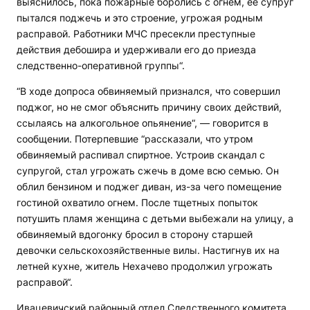
выяснилось, пока пожарные боролись с огнем, ее супруг
пытался поджечь и это строение, угрожая родным
расправой. Работники МЧС пресекли преступные
действия дебошира и удерживали его до приезда
следственно-оперативной группы“.
“В ходе допроса обвиняемый признался, что совершил
поджог, но не смог объяснить причину своих действий,
ссылаясь на алкогольное опьянение“, — говорится в
сообщении. Потерпевшие “рассказали, что утром
обвиняемый распивал спиртное. Устроив скандал с
супругой, стал угрожать сжечь в доме всю семью. Он
облил бензином и поджег диван, из-за чего помещение
гостиной охватило огнем. После тщетных попыток
потушить пламя женщина с детьми выбежали на улицу, а
обвиняемый вдогонку бросил в сторону старшей
девочки сельскохозяйственные вилы. Настигнув их на
летней кухне, житель Нехачево продолжил угрожать
расправой“.
Ивацевичский районный отдел Следственного комитета