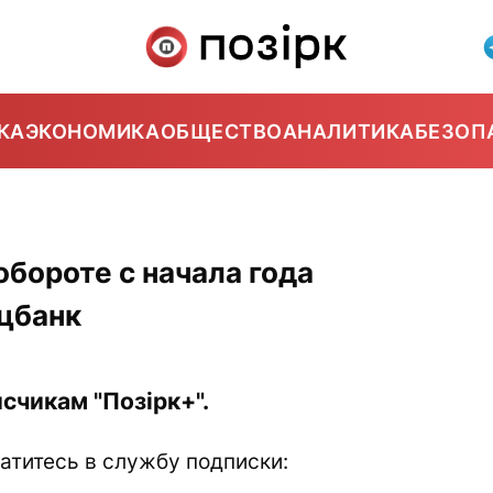
КА
ЭКОНОМИКА
ОБЩЕСТВО
АНАЛИТИКА
БЕЗОП
обороте с начала года
ацбанк
счикам "Позірк+".
атитесь в службу подписки: