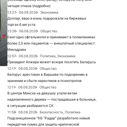
четыре отказа (подробно)
13:27
06.08.2026
Экономика
Доллар, евро и юань подорожали на биржевых
торгах 6 августа
13:26
06.08.2026
Общество
Ежегодно офтальмологи принимают в поликлиниках
более 2,5 млн пациентов — внештатный специалист
Минздрава
12:57
06.08.2026
Политика, Экономика
Президент Алжира может вскоре посетить Беларусь
12:17
06.08.2026
Общество
6
Белорус арестован в Варшаве по подозрению в
хранении и сбыте наркотиков и психотропов
12:11
06.08.2026
Общество
В центре Минска на девушку упали ветви
надломленного дерева — пострадавшая в больнице,
в ситуации разбирается СК
11:58
06.08.2026
Безопасность, Политика
Подсанкционное "КБ "Радар" разработало новый
передатчик помех для защиты критической