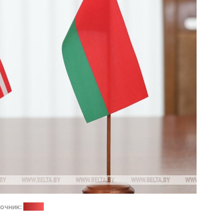
очник:
БелТА