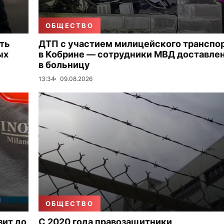
ОБЩЕСТВО
ть
ДТП с участием милицейского транспо
ых
в Кобрине — сотрудники МВД доставле
в больницу
13:34
09.08.2026
ОБЩЕСТВО
зит до
С 2020 года правозащитники