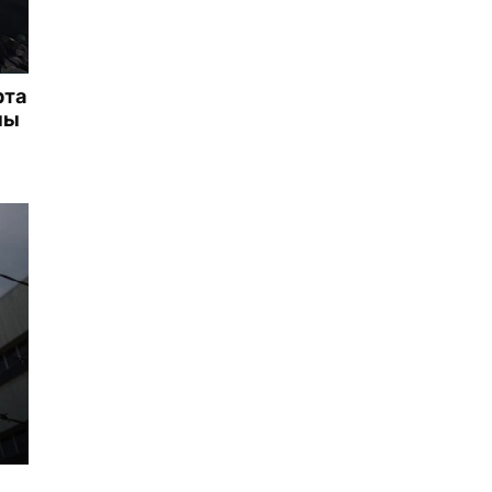
рта
ны