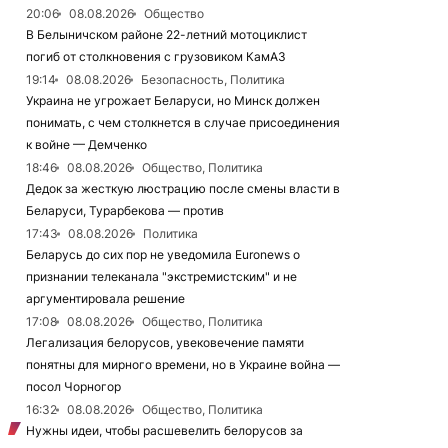
20:06
08.08.2026
Общество
В Белыничском районе 22-летний мотоциклист
погиб от столкновения с грузовиком КамАЗ
19:14
08.08.2026
Безопасность, Политика
Украина не угрожает Беларуси, но Минск должен
понимать, с чем столкнется в случае присоединения
к войне — Демченко
18:46
08.08.2026
Общество, Политика
Дедок за жесткую люстрацию после смены власти в
Беларуси, Турарбекова — против
17:43
08.08.2026
Политика
Беларусь до сих пор не уведомила Euronews о
признании телеканала "экстремистским" и не
аргументировала решение
17:08
08.08.2026
Общество, Политика
Легализация белорусов, увековечение памяти
понятны для мирного времени, но в Украине война —
посол Чорногор
16:32
08.08.2026
Общество, Политика
Нужны идеи, чтобы расшевелить белорусов за