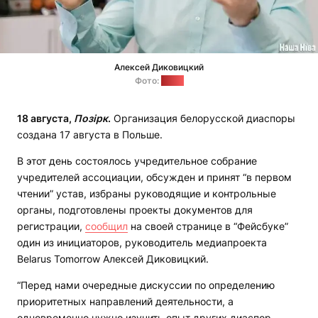
Алексей Диковицкий
Фото:
nn.by
18 августа,
Позірк
.
Организация белорусской диаспоры
создана 17 августа в Польше.
В этот день состоялось учредительное собрание
учредителей ассоциации, обсужден и принят “в первом
чтении” устав, избраны руководящие и контрольные
органы, подготовлены проекты документов для
регистрации,
сообщил
на своей странице в “Фейсбуке”
один из инициаторов, руководитель медиапроекта
Belarus Tomorrow Алексей Диковицкий.
“Перед нами очередные дискуссии по определению
приоритетных направлений деятельности, а
одновременно нужно изучить опыт других диаспор,