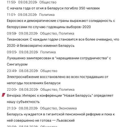
11:50
09.08.2026
Общество
С начала года от огня в Беларуси погибло 350 человек
11:01
09.08.2026
Политика
Евросоюз и демократические страны выражают солидарность с
белорусами по случаю годовщины выборов-2020
09:58
09.08.2026
Общество, Политика
Тихановская: С каждым годом становится все более очевидно, что
2020-й безвозвратно изменил Беларусь
09:05
09.08.2026
Политика
Лукашенко заинтересован в “наращивании сотрудничества” с
Сингапуром
23:49
08.08.2026
Общество
Электроснабжение восстановлено во всех пострадавших от
непогоды поселениях Беларуси
22:00
08.08.2026
Общество, Политика
Вячорка: Интерес к конференции "Новая Беларусь" определяет
нашу субъектность
21:33
08.08.2026
Общество, Экономика
Беларусь нуждается в гигантской пенсионной реформе и пока к
ней совершенно не готова — Львовский
20:06
08.08.2026
Общество