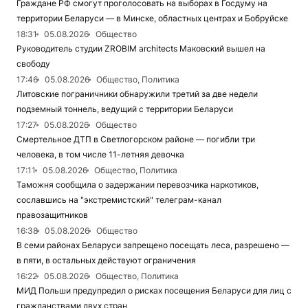
Граждане РФ смогут проголосовать на выборах в Госдуму на
территории Беларуси — в Минске, областных центрах и Бобруйске
18:31
05.08.2026
Общество
Руководитель студии ZROBIM architects Маковский вышел на
свободу
17:46
05.08.2026
Общество, Политика
Литовские пограничники обнаружили третий за две недели
подземный тоннель, ведущий с территории Беларуси
17:27
05.08.2026
Общество
Смертельное ДТП в Светлогорском районе — погибли три
человека, в том числе 11-летняя девочка
17:11
05.08.2026
Общество, Политика
Таможня сообщила о задержании перевозчика наркотиков,
сославшись на "экстремистский" телеграм-канал
правозащитников
16:38
05.08.2026
Общество
В семи районах Беларуси запрещено посещать леса, разрешено —
в пяти, в остальных действуют ограничения
16:22
05.08.2026
Общество, Политика
МИД Польши предупредил о рисках посещения Беларуси для лиц с
гражданствами двух стран