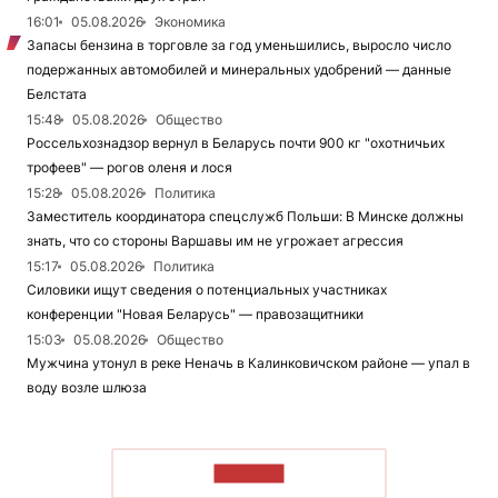
16:01
05.08.2026
Экономика
Запасы бензина в торговле за год уменьшились, выросло число
подержанных автомобилей и минеральных удобрений — данные
Белстата
15:48
05.08.2026
Общество
Россельхознадзор вернул в Беларусь почти 900 кг "охотничьих
трофеев" — рогов оленя и лося
15:28
05.08.2026
Политика
Заместитель координатора спецслужб Польши: В Минске должны
знать, что со стороны Варшавы им не угрожает агрессия
15:17
05.08.2026
Политика
Силовики ищут сведения о потенциальных участниках
конференции "Новая Беларусь" — правозащитники
15:03
05.08.2026
Общество
Мужчина утонул в реке Неначь в Калинковичском районе — упал в
воду возле шлюза
ЧИТАТЬ