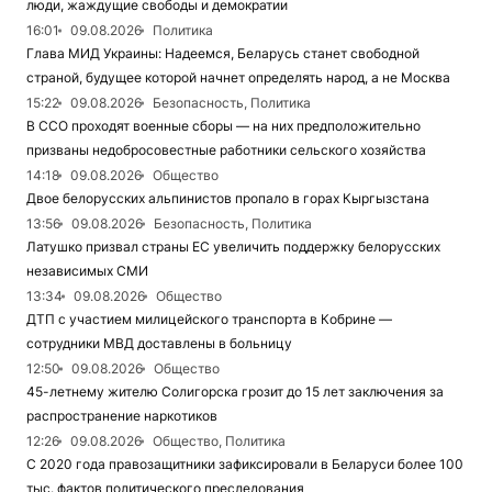
люди, жаждущие свободы и демократии
16:01
09.08.2026
Политика
Глава МИД Украины: Надеемся, Беларусь станет свободной
страной, будущее которой начнет определять народ, а не Москва
15:22
09.08.2026
Безопасность, Политика
В ССО проходят военные сборы — на них предположительно
призваны недобросовестные работники сельского хозяйства
14:18
09.08.2026
Общество
Двое белорусских альпинистов пропало в горах Кыргызстана
13:56
09.08.2026
Безопасность, Политика
Латушко призвал страны ЕС увеличить поддержку белорусских
независимых СМИ
13:34
09.08.2026
Общество
ДТП с участием милицейского транспорта в Кобрине —
сотрудники МВД доставлены в больницу
12:50
09.08.2026
Общество
45-летнему жителю Солигорска грозит до 15 лет заключения за
распространение наркотиков
12:26
09.08.2026
Общество, Политика
С 2020 года правозащитники зафиксировали в Беларуси более 100
тыс. фактов политического преследования