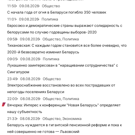
11:50
09.08.2026
Общество
С начала года от огня в Беларуси погибло 350 человек
11:01
09.08.2026
Политика
Евросоюз и демократические страны выражают солидарность с
белорусами по случаю годовщины выборов-2020
09:58
09.08.2026
Общество, Политика
Тихановская: С каждым годом становится все более очевидно, что
2020-й безвозвратно изменил Беларусь
09:05
09.08.2026
Политика
Лукашенко заинтересован в “наращивании сотрудничества” с
Сингапуром
23:49
08.08.2026
Общество
Электроснабжение восстановлено во всех пострадавших от
непогоды поселениях Беларуси
22:00
08.08.2026
Общество, Политика
Вячорка: Интерес к конференции "Новая Беларусь" определяет
нашу субъектность
21:33
08.08.2026
Общество, Экономика
Беларусь нуждается в гигантской пенсионной реформе и пока к
ней совершенно не готова — Львовский