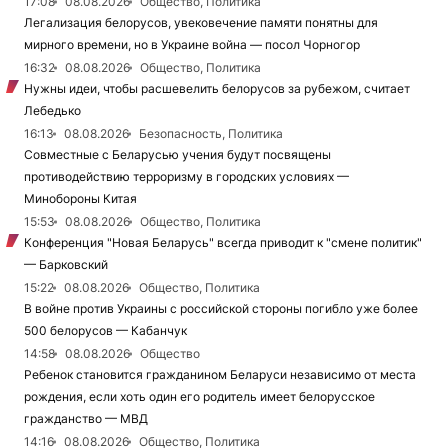
17:08
08.08.2026
Общество, Политика
Легализация белорусов, увековечение памяти понятны для
мирного времени, но в Украине война — посол Чорногор
16:32
08.08.2026
Общество, Политика
Нужны идеи, чтобы расшевелить белорусов за рубежом, считает
Лебедько
16:13
08.08.2026
Безопасность, Политика
Совместные с Беларусью учения будут посвящены
противодействию терроризму в городских условиях —
Минобороны Китая
15:53
08.08.2026
Общество, Политика
Конференция "Новая Беларусь" всегда приводит к "смене политик"
— Барковский
15:22
08.08.2026
Общество, Политика
В войне против Украины с российской стороны погибло уже более
500 белорусов — Кабанчук
14:58
08.08.2026
Общество
Ребенок становится гражданином Беларуси независимо от места
рождения, если хоть один его родитель имеет белорусское
гражданство — МВД
14:16
08.08.2026
Общество, Политика