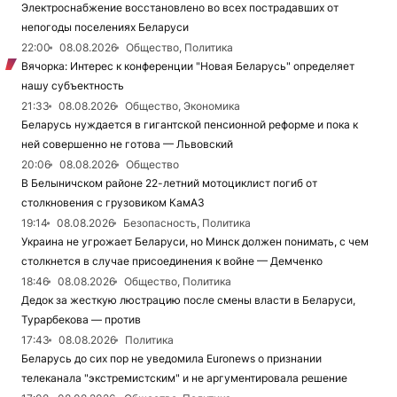
Электроснабжение восстановлено во всех пострадавших от
непогоды поселениях Беларуси
22:00
08.08.2026
Общество, Политика
Вячорка: Интерес к конференции "Новая Беларусь" определяет
нашу субъектность
21:33
08.08.2026
Общество, Экономика
Беларусь нуждается в гигантской пенсионной реформе и пока к
ней совершенно не готова — Львовский
20:06
08.08.2026
Общество
В Белыничском районе 22-летний мотоциклист погиб от
столкновения с грузовиком КамАЗ
19:14
08.08.2026
Безопасность, Политика
Украина не угрожает Беларуси, но Минск должен понимать, с чем
столкнется в случае присоединения к войне — Демченко
18:46
08.08.2026
Общество, Политика
Дедок за жесткую люстрацию после смены власти в Беларуси,
Турарбекова — против
17:43
08.08.2026
Политика
Беларусь до сих пор не уведомила Euronews о признании
телеканала "экстремистским" и не аргументировала решение