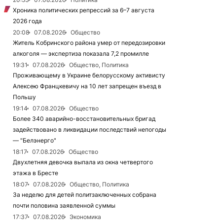
Хроника политических репрессий за 6–7 августа
2026 года
20:08
07.08.2026
Общество
Житель Кобринского района умер от передозировки
алкоголя — экспертиза показала 7,2 промилле
19:31
07.08.2026
Общество, Политика
Проживающему в Украине белорусскому активисту
Алексею Францкевичу на 10 лет запрещен въезд в
Польшу
19:14
07.08.2026
Общество
Более 340 аварийно-восстановительных бригад
задействовано в ликвидации последствий непогоды
— "Белэнерго"
18:17
07.08.2026
Общество
Двухлетняя девочка выпала из окна четвертого
этажа в Бресте
18:07
07.08.2026
Общество, Политика
За неделю для детей политзаключенных собрана
почти половина заявленной суммы
17:37
07.08.2026
Экономика