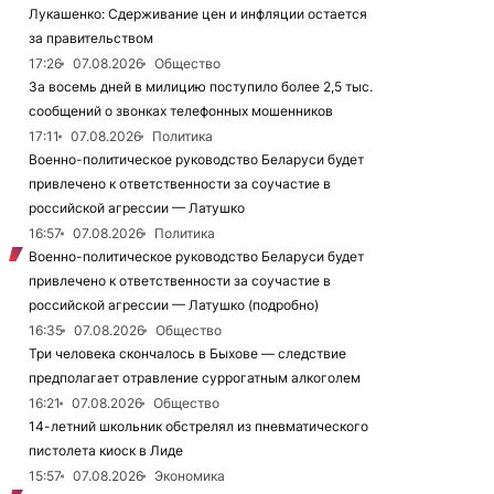
Лукашенко: Сдерживание цен и инфляции остается
за правительством
17:26
07.08.2026
Общество
За восемь дней в милицию поступило более 2,5 тыс.
сообщений о звонках телефонных мошенников
17:11
07.08.2026
Политика
Военно-политическое руководство Беларуси будет
привлечено к ответственности за соучастие в
российской агрессии — Латушко
16:57
07.08.2026
Политика
Военно-политическое руководство Беларуси будет
привлечено к ответственности за соучастие в
российской агрессии — Латушко (подробно)
16:35
07.08.2026
Общество
Три человека скончалось в Быхове — следствие
предполагает отравление суррогатным алкоголем
16:21
07.08.2026
Общество
14-летний школьник обстрелял из пневматического
пистолета киоск в Лиде
15:57
07.08.2026
Экономика