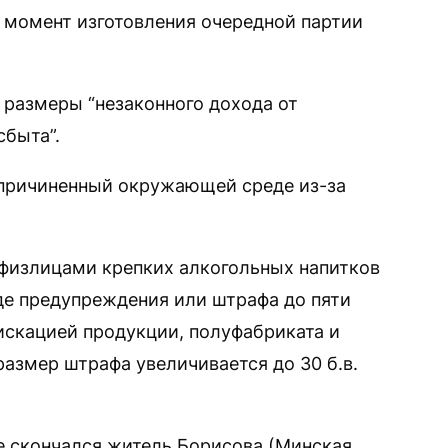
 момент изготовления очередной партии
 размеры “незаконного дохода от
сбыта”.
“причиненный окружающей среде из-за
 физлицами крепких алкогольных напитков
де предупреждения или штрафа до пяти
искацией продукции, полуфабриката и
азмер штрафа увеличивается до 30 б.в.
це скончался житель Борисова (Минская