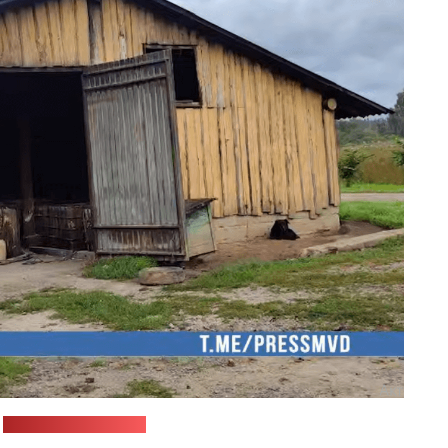
Д
Стоп-кадр: "Позірк"