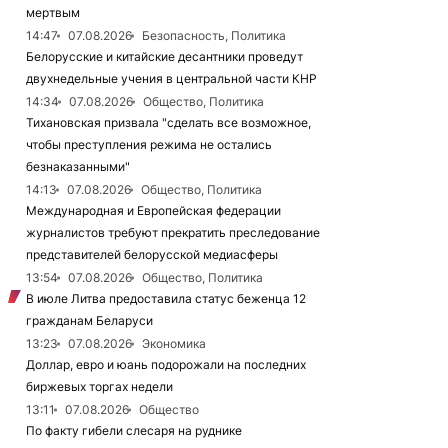
мертвым
14:47
07.08.2026
Безопасность, Политика
Белорусские и китайские десантники проведут
двухнедельные учения в центральной части КНР
14:34
07.08.2026
Общество, Политика
Тихановская призвала "сделать все возможное,
чтобы преступления режима не остались
безнаказанными"
14:13
07.08.2026
Общество, Политика
Международная и Европейская федерации
журналистов требуют прекратить преследование
представителей белорусской медиасферы
13:54
07.08.2026
Общество, Политика
В июле Литва предоставила статус беженца 12
гражданам Беларуси
13:23
07.08.2026
Экономика
Доллар, евро и юань подорожали на последних
биржевых торгах недели
13:11
07.08.2026
Общество
По факту гибели слесаря на руднике