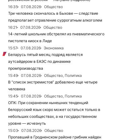
16:35
07.08.2026
Общество
Три человека скончалось в Быхове — следствие
предполагает отравление суррогатным алкоголем
16:21
07.08.2026
Общество
14-летний школьник обстрелял из пневматического
пистолета киоск в Лиде
15:57
07.08.2026
Экономика
Беларусь пятый месяц подряд является
аутсайдером в ЕАЭС по динамике
промпроизводства
15:49
07.08.2026
Общество, Политика
В “список экстремистов“ добавлено еще четыре
человека
15:45
07.08.2026
Общество, Политика
ОПК: При сохранении нынешних тенденций
белорусский язык скоро может остаться только в
небольших сообществах, а на государственном
уровне — исчезнуть
15:03
07.08.2026
Общество
Пропавший в Гродненском районе грибник найден