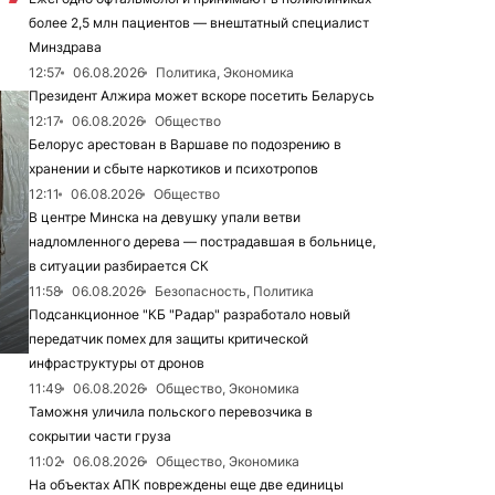
более 2,5 млн пациентов — внештатный специалист
Минздрава
12:57
06.08.2026
Политика, Экономика
Президент Алжира может вскоре посетить Беларусь
12:17
06.08.2026
Общество
Белорус арестован в Варшаве по подозрению в
хранении и сбыте наркотиков и психотропов
12:11
06.08.2026
Общество
В центре Минска на девушку упали ветви
надломленного дерева — пострадавшая в больнице,
в ситуации разбирается СК
11:58
06.08.2026
Безопасность, Политика
Подсанкционное "КБ "Радар" разработало новый
передатчик помех для защиты критической
инфраструктуры от дронов
6
11:49
06.08.2026
Общество, Экономика
Таможня уличила польского перевозчика в
сокрытии части груза
11:02
06.08.2026
Общество, Экономика
На объектах АПК повреждены еще две единицы