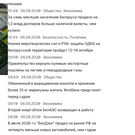
техники
10:45
06.08.2026
Общество, Экономика
За семь месяцев население Беларуси продало на
1,3 млрд долларов больше наличной валюты, чем
купило
10:41
06.08.2026
Безопасность, Политика
Учения миротворческих сил и РХБ-защиты ОДКБ на
белорусской территории пройдут 12–16 октября
09:59
06.08.2026
Экономика
Правительство вернуло нулевые экспортные
пошлины на легкие углеводородные газы
09:43
06.08.2026
Общество
Обвиненный в выращивании конопли и хранении
более 25 кг марихуаны житель Жлобина предстанет
перед судом
09:19
06.08.2026
Экономика
Второй энергоблок БелАЭС возвращен в работу
08:56
06.08.2026
Экономика
В июле 2026-го "БелДжи" продал на рынке РФ на
четверть меньше новых автомобилей, чем годом