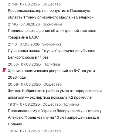
21:59
07.08.2026
Общество
Россельхознадзор не пропустил в Псковскую
область 1 тонну сливочного масла из Беларуси
21:46
07.08.2026
Экономика
Подписано соглашение об электронной торговле
товарами в ЕАЭС
21:16
07.08.2026
Экономика
Лукашенко назвал "жутью" увеличение убытков
Белкоопсоюза в 11 раз
20:53
07.08.2026
Политика
Хроника политических репрессий за 6–7 августа
2026 года
20:08
07.08.2026
Общество
Житель Кобринского района умер от передозировки
алкоголя — экспертиза показала 7,2 промилле
19:31
07.08.2026
Общество, Политика
Проживающему в Украине белорусскому активисту
Алексею Францкевичу на 10 лет запрещен въезд в
Польшу
19:14
07.08.2026
Общество