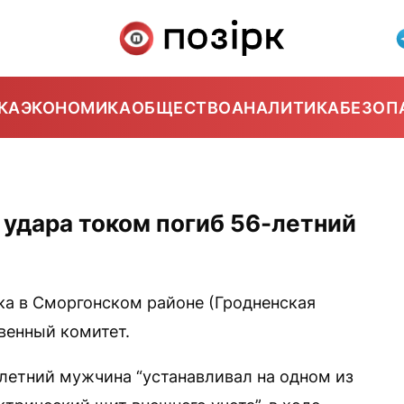
КА
ЭКОНОМИКА
ОБЩЕСТВО
АНАЛИТИКА
БЕЗОП
 удара током погиб 56-летний
ка в Сморгонском районе (Гродненская
венный комитет.
-летний мужчина “устанавливал на одном из