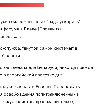
жба Светланы Тихановской
си неизбежны, но их “надо ускорить“,
м форуме в Бледе (Словения)
ановская.
с-служба, “внутри самой системы“ в
е“ власти.
огое сделала для Беларуси, никогда прежде
о в европейской повестке дня“.
ларусь как часть Европы. Продолжать
ся освобождения политзаключенных и
ть журналистов, правозащитников,