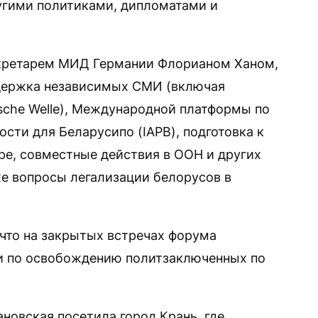
гими политиками, дипломатами и
секретарем МИД Германии Флорианом Ханом,
держка независимых СМИ (включая
che Welle), Международной платформы по
сти для Беларусипо (IAPB), подготовка к
ре, совместные действия в ООН и других
е вопросы легализации белорусов в
что на закрытых встречах форума
и по освобождению политзаключенных по
новская посетила город Крань, где