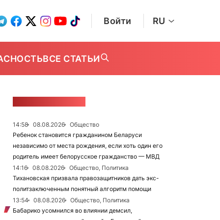
Войти
RU
АСНОСТЬ
ВСЕ СТАТЬИ
ЛЕНТА НОВОСТЕЙ
14:58
08.08.2026
Общество
Ребенок становится гражданином Беларуси
независимо от места рождения, если хоть один его
родитель имеет белорусское гражданство — МВД
14:16
08.08.2026
Общество, Политика
Тихановская призвала правозащитников дать экс-
политзаключенным понятный алгоритм помощи
13:54
08.08.2026
Общество, Политика
Бабарико усомнился во влиянии демсил,