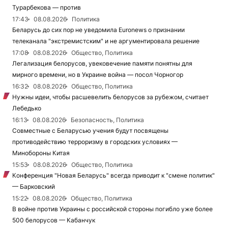
Турарбекова — против
17:43
08.08.2026
Политика
Беларусь до сих пор не уведомила Euronews о признании
телеканала "экстремистским" и не аргументировала решение
17:08
08.08.2026
Общество, Политика
Легализация белорусов, увековечение памяти понятны для
мирного времени, но в Украине война — посол Чорногор
16:32
08.08.2026
Общество, Политика
Нужны идеи, чтобы расшевелить белорусов за рубежом, считает
Лебедько
16:13
08.08.2026
Безопасность, Политика
Совместные с Беларусью учения будут посвящены
противодействию терроризму в городских условиях —
Минобороны Китая
15:53
08.08.2026
Общество, Политика
Конференция "Новая Беларусь" всегда приводит к "смене политик"
— Барковский
15:22
08.08.2026
Общество, Политика
В войне против Украины с российской стороны погибло уже более
500 белорусов — Кабанчук