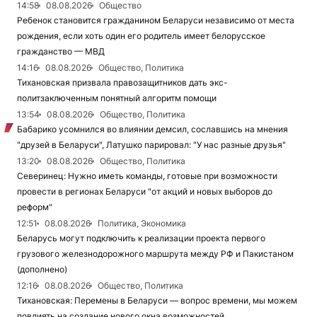
14:58
08.08.2026
Общество
Ребенок становится гражданином Беларуси независимо от места
рождения, если хоть один его родитель имеет белорусское
гражданство — МВД
14:16
08.08.2026
Общество, Политика
Тихановская призвала правозащитников дать экс-
политзаключенным понятный алгоритм помощи
13:54
08.08.2026
Общество, Политика
Бабарико усомнился во влиянии демсил, сославшись на мнения
"друзей в Беларуси", Латушко парировал: "У нас разные друзья"
13:20
08.08.2026
Общество, Политика
Северинец: Нужно иметь команды, готовые при возможности
провести в регионах Беларуси "от акций и новых выборов до
реформ"
12:51
08.08.2026
Политика, Экономика
Беларусь могут подключить к реализации проекта первого
грузового железнодорожного маршрута между РФ и Пакистаном
(дополнено)
12:16
08.08.2026
Общество, Политика
Тихановская: Перемены в Беларуси — вопрос времени, мы можем
повлиять на создание нового окна возможностей