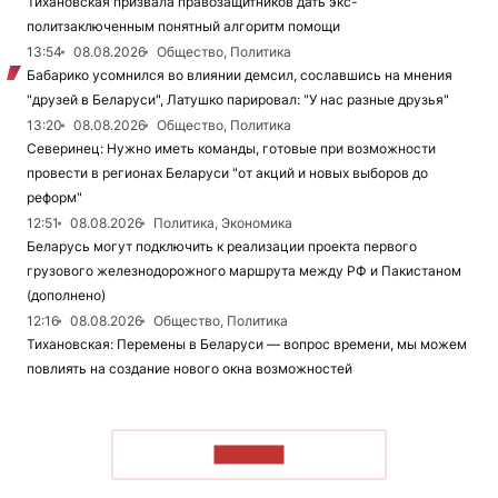
Тихановская призвала правозащитников дать экс-
политзаключенным понятный алгоритм помощи
13:54
08.08.2026
Общество, Политика
Бабарико усомнился во влиянии демсил, сославшись на мнения
"друзей в Беларуси", Латушко парировал: "У нас разные друзья"
13:20
08.08.2026
Общество, Политика
Северинец: Нужно иметь команды, готовые при возможности
провести в регионах Беларуси "от акций и новых выборов до
реформ"
12:51
08.08.2026
Политика, Экономика
Беларусь могут подключить к реализации проекта первого
грузового железнодорожного маршрута между РФ и Пакистаном
(дополнено)
12:16
08.08.2026
Общество, Политика
Тихановская: Перемены в Беларуси — вопрос времени, мы можем
повлиять на создание нового окна возможностей
ЧИТАТЬ