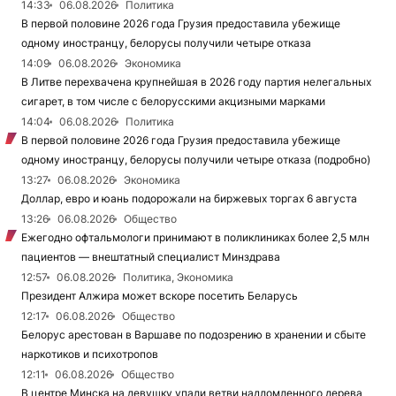
14:33
06.08.2026
Политика
В первой половине 2026 года Грузия предоставила убежище
одному иностранцу, белорусы получили четыре отказа
14:09
06.08.2026
Экономика
В Литве перехвачена крупнейшая в 2026 году партия нелегальных
сигарет, в том числе с белорусскими акцизными марками
14:04
06.08.2026
Политика
В первой половине 2026 года Грузия предоставила убежище
одному иностранцу, белорусы получили четыре отказа (подробно)
13:27
06.08.2026
Экономика
Доллар, евро и юань подорожали на биржевых торгах 6 августа
13:26
06.08.2026
Общество
Ежегодно офтальмологи принимают в поликлиниках более 2,5 млн
пациентов — внештатный специалист Минздрава
12:57
06.08.2026
Политика, Экономика
Президент Алжира может вскоре посетить Беларусь
12:17
06.08.2026
Общество
Белорус арестован в Варшаве по подозрению в хранении и сбыте
наркотиков и психотропов
12:11
06.08.2026
Общество
В центре Минска на девушку упали ветви надломленного дерева