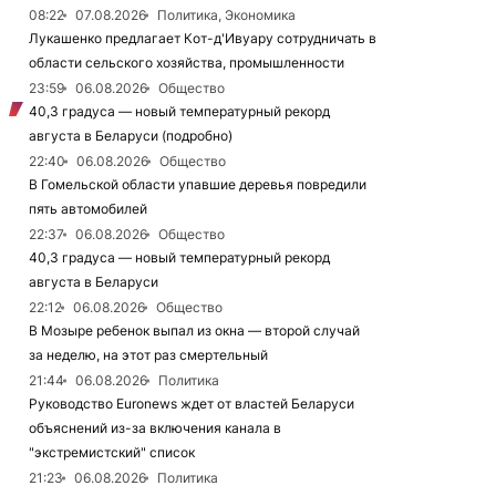
08:22
07.08.2026
Политика, Экономика
Лукашенко предлагает Кот-д'Ивуару сотрудничать в
области сельского хозяйства, промышленности
23:59
06.08.2026
Общество
40,3 градуса — новый температурный рекорд
августа в Беларуси (подробно)
22:40
06.08.2026
Общество
В Гомельской области упавшие деревья повредили
пять автомобилей
22:37
06.08.2026
Общество
40,3 градуса — новый температурный рекорд
августа в Беларуси
22:12
06.08.2026
Общество
В Мозыре ребенок выпал из окна — второй случай
за неделю, на этот раз смертельный
21:44
06.08.2026
Политика
Руководство Euronews ждет от властей Беларуси
объяснений из-за включения канала в
"экстремистский" список
21:23
06.08.2026
Политика