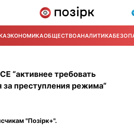
КА
ЭКОНОМИКА
ОБЩЕСТВО
АНАЛИТИКА
БЕЗОП
СЕ “активнее требовать
я за преступления режима“
счикам "Позірк+".