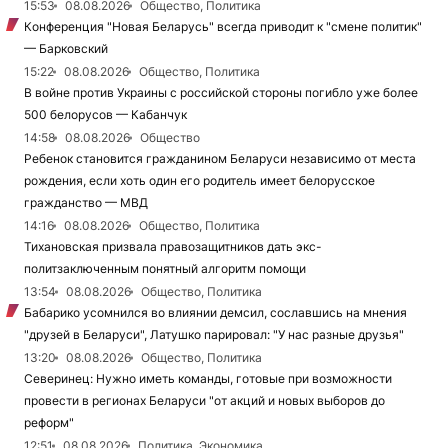
15:53
08.08.2026
Общество, Политика
Конференция "Новая Беларусь" всегда приводит к "смене политик"
— Барковский
15:22
08.08.2026
Общество, Политика
В войне против Украины с российской стороны погибло уже более
500 белорусов — Кабанчук
14:58
08.08.2026
Общество
Ребенок становится гражданином Беларуси независимо от места
рождения, если хоть один его родитель имеет белорусское
гражданство — МВД
14:16
08.08.2026
Общество, Политика
Тихановская призвала правозащитников дать экс-
политзаключенным понятный алгоритм помощи
13:54
08.08.2026
Общество, Политика
Бабарико усомнился во влиянии демсил, сославшись на мнения
"друзей в Беларуси", Латушко парировал: "У нас разные друзья"
13:20
08.08.2026
Общество, Политика
Северинец: Нужно иметь команды, готовые при возможности
провести в регионах Беларуси "от акций и новых выборов до
реформ"
12:51
08.08.2026
Политика, Экономика