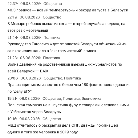
22:37
06.08.2026
Общество
40,3 градуса — новый температурный рекорд августа в Беларуси
22:12
06.08.2026
Общество
В Мозыре ребенок выпал из окна — второй случай за неделю, на
этот раз смертельный
21:44
06.08.2026
Политика
Руководство Euronews ждет от властей Беларуси объяснений из-
за включения канала в "экстремистский" список
21:23
06.08.2026
Политика
Волна давления на родственников выехавших журналистов по
всей Беларуси — БАЖ
20:06
06.08.2026
Общество, Политика
Правозащитникам известно о более чем 180 фактах преследования
по "делу ЕГУ"
19:21
06.08.2026
Общество, Политика, Экономика
Польская таможня не выпустила фуру с товарами, следовавшими
в Узбекистан через Беларусь
19:16
06.08.2026
Общество
МВД отчиталось о раскрытии дела ОПГ, дважды похитившей
одного и того же человека в 2019 году