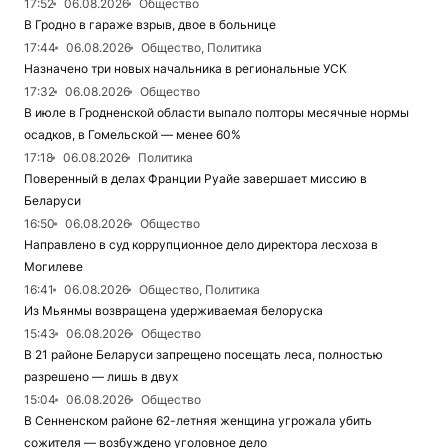
17:52
06.08.2026
Общество
В Гродно в гараже взрыв, двое в больнице
17:44
06.08.2026
Общество, Политика
Назначено три новых начальника в региональные УСК
17:32
06.08.2026
Общество
В июле в Гродненской области выпало полторы месячные нормы
осадков, в Гомельской — менее 60%
17:18
06.08.2026
Политика
Поверенный в делах Франции Руайе завершает миссию в
Беларуси
16:50
06.08.2026
Общество
Направлено в суд коррупционное дело директора лесхоза в
Могилеве
16:41
06.08.2026
Общество, Политика
Из Мьянмы возвращена удерживаемая белоруска
15:43
06.08.2026
Общество
В 21 районе Беларуси запрещено посещать леса, полностью
разрешено — лишь в двух
15:04
06.08.2026
Общество
В Сенненском районе 62-летняя женщина угрожала убить
сожителя — возбуждено уголовное дело