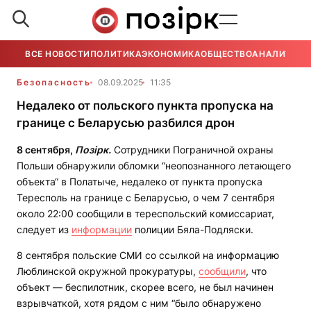
ВСЕ НОВОСТИ
ПОЛИТИКА
ЭКОНОМИКА
ОБЩЕСТВО
АНАЛИТИКА
Безопасность
08.09.2025
11:35
Недалеко от польского пункта пропуска на
границе с Беларусью разбился дрон
8 сентября,
Позірк.
Сотрудники Пограничной охраны
Польши обнаружили обломки “неопознанного летающего
объекта“ в Полатыче, недалеко от пункта пропуска
Тересполь на границе с Беларусью, о чем 7 сентября
около 22:00 сообщили в тереспольский комиссариат,
следует из
информации
полиции Бяла-Подляски.
8 сентября польские СМИ со ссылкой на информацию
Люблинской окружной прокуратуры,
сообщили
, что
объект — беспилотник, скорее всего, не был начинен
взрывчаткой, хотя рядом с ним “было обнаружено