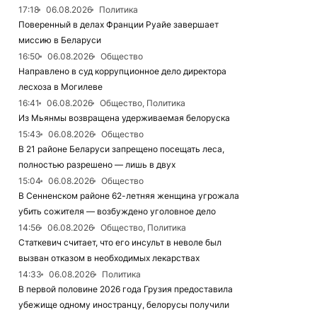
17:18
06.08.2026
Политика
Поверенный в делах Франции Руайе завершает
миссию в Беларуси
16:50
06.08.2026
Общество
Направлено в суд коррупционное дело директора
лесхоза в Могилеве
16:41
06.08.2026
Общество, Политика
Из Мьянмы возвращена удерживаемая белоруска
15:43
06.08.2026
Общество
В 21 районе Беларуси запрещено посещать леса,
полностью разрешено — лишь в двух
15:04
06.08.2026
Общество
В Сенненском районе 62-летняя женщина угрожала
убить сожителя — возбуждено уголовное дело
14:56
06.08.2026
Общество, Политика
Статкевич считает, что его инсульт в неволе был
вызван отказом в необходимых лекарствах
14:33
06.08.2026
Политика
В первой половине 2026 года Грузия предоставила
убежище одному иностранцу, белорусы получили