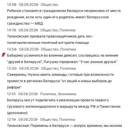
14:58
08.08.2026
Общество
Ребенок становится гражданином Беларуси независимо от места
рождения, если хоть один его родитель имеет белорусское
гражданство — МВД
14:16
08.08.2026
Общество, Политика
Тихановская призвала правозащитников дать экс-
политзаключенным понятный алгоритм помощи
13:54
08.08.2026
Общество, Политика
Бабарико усомнился во влиянии демсил, сославшись на мнения
"друзей в Беларуси", Латушко парировал: "У нас разные друзья"
13:20
08.08.2026
Общество, Политика
Северинец: Нужно иметь команды, готовые при возможности
провести в регионах Беларуси "от акций и новых выборов до
реформ"
12:51
08.08.2026
Политика, Экономика
Беларусь могут подключить к реализации проекта первого
грузового железнодорожного маршрута между РФ и Пакистаном
(дополнено)
12:16
08.08.2026
Общество, Политика
Тихановская: Перемены в Беларуси — вопрос времени, мы можем