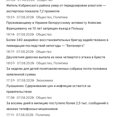
Житель Кобринского района умер от передозировки алкоголя —
экспертиза показала 7,2 промилле
19:31
07.08.2026
Общество, Политика
Проживающему в Украине белорусскому активисту Алексею
Францкевичу на 10 лет запрещен въезд в Польшу
19:14
07.08.2026
Общество
Более 340 аварийно-восстановительных бригад задействовано в
ликвидации последствий непогоды — "Белэнерго"
18:17
07.08.2026
Общество
Двухлетняя девочка выпала из окна четвертого этажа в Бресте
18:07
07.08.2026
Общество, Политика
За неделю для детей политзаключенных собрана почти половина
заявленной суммы
17:37
07.08.2026
Экономика
Лукашенко: Сдерживание цен и инфляции остается за
правительством
17:26
07.08.2026
Общество
За восемь дней в милицию поступило более 2,5 тыс. сообщений о
звонках телефонных мошенников
17:11
07.08.2026
Политика