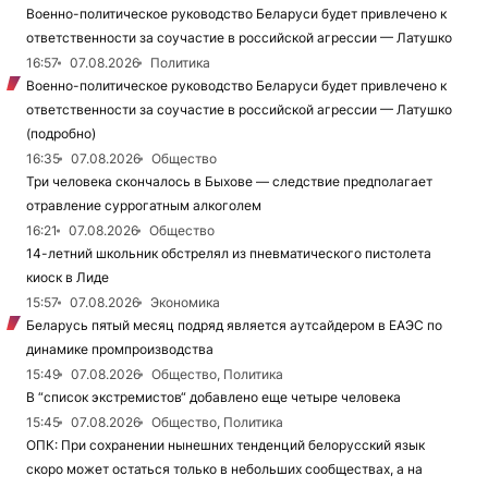
Военно-политическое руководство Беларуси будет привлечено к
ответственности за соучастие в российской агрессии — Латушко
16:57
07.08.2026
Политика
Военно-политическое руководство Беларуси будет привлечено к
ответственности за соучастие в российской агрессии — Латушко
(подробно)
16:35
07.08.2026
Общество
Три человека скончалось в Быхове — следствие предполагает
отравление суррогатным алкоголем
16:21
07.08.2026
Общество
14-летний школьник обстрелял из пневматического пистолета
киоск в Лиде
15:57
07.08.2026
Экономика
Беларусь пятый месяц подряд является аутсайдером в ЕАЭС по
динамике промпроизводства
15:49
07.08.2026
Общество, Политика
В “список экстремистов“ добавлено еще четыре человека
15:45
07.08.2026
Общество, Политика
ОПК: При сохранении нынешних тенденций белорусский язык
скоро может остаться только в небольших сообществах, а на