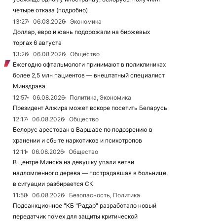
четыре отказа (подробно)
13:27
06.08.2026
Экономика
Доллар, евро и юань подорожали на биржевых
торгах 6 августа
13:26
06.08.2026
Общество
Ежегодно офтальмологи принимают в поликлиниках
более 2,5 млн пациентов — внештатный специалист
Минздрава
12:57
06.08.2026
Политика, Экономика
Президент Алжира может вскоре посетить Беларусь
12:17
06.08.2026
Общество
Белорус арестован в Варшаве по подозрению в
хранении и сбыте наркотиков и психотропов
12:11
06.08.2026
Общество
В центре Минска на девушку упали ветви
надломленного дерева — пострадавшая в больнице,
в ситуации разбирается СК
11:58
06.08.2026
Безопасность, Политика
Подсанкционное "КБ "Радар" разработало новый
передатчик помех для защиты критической