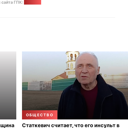
 сайта ГПК:
"Позірк"
ОБЩЕСТВО
нщина
Статкевич считает, что его инсульт в