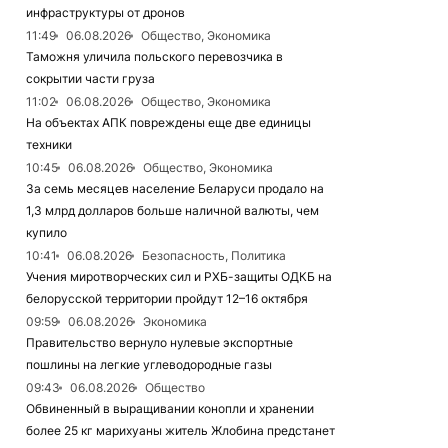
инфраструктуры от дронов
11:49
06.08.2026
Общество, Экономика
Таможня уличила польского перевозчика в
сокрытии части груза
11:02
06.08.2026
Общество, Экономика
На объектах АПК повреждены еще две единицы
техники
10:45
06.08.2026
Общество, Экономика
За семь месяцев население Беларуси продало на
1,3 млрд долларов больше наличной валюты, чем
купило
10:41
06.08.2026
Безопасность, Политика
Учения миротворческих сил и РХБ-защиты ОДКБ на
белорусской территории пройдут 12–16 октября
09:59
06.08.2026
Экономика
Правительство вернуло нулевые экспортные
пошлины на легкие углеводородные газы
09:43
06.08.2026
Общество
Обвиненный в выращивании конопли и хранении
более 25 кг марихуаны житель Жлобина предстанет