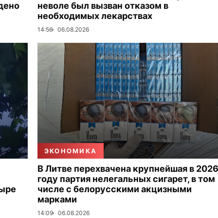
дено
неволе был вызван отказом в
необходимых лекарствах
14:56
06.08.2026
ЭКОНОМИКА
В Литве перехвачена крупнейшая в 202
году партия нелегальных сигарет, в том
тыре
числе с белорусскими акцизными
марками
14:09
06.08.2026