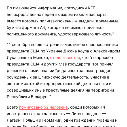
По имеющейся информации, сотрудники КГБ
непосредственно перед выездом изъяли паспорта,
вместо которых политзаключенным выдали “временные
бумаги формата А4, которые не имеют признаков
полноценного документа, удостоверяющего личность“.
11 сентября после встречи заместителя спецпосланника
президента США по Украине Джона Коула с Александром
Лукашенко в Минске,
стало известно
, что “по просьбе
президента США и других глав государств“ тот принял
решение о помиловании “ряда иностранных граждан,
осужденных за шпионскую деятельность, участие в
экстремистской и террористической деятельности и
совершивших иные преступные деяния на территории
Республики Беларусь“.
Всего
помиловано 52 человека
, среди которых 14
иностранных граждан: шесть — Литвы, по двое —
Латвии, Польши и Германии, один гражданин Франции и
один — Великобритании, девять журналистов, а также