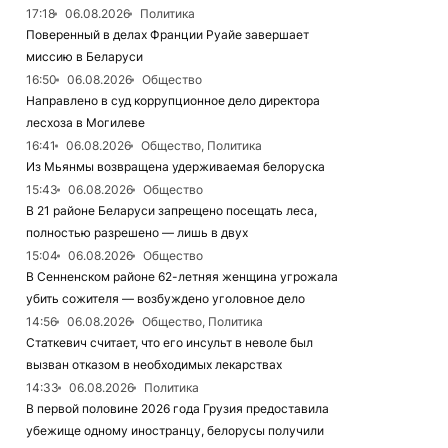
17:18
06.08.2026
Политика
Поверенный в делах Франции Руайе завершает
миссию в Беларуси
16:50
06.08.2026
Общество
Направлено в суд коррупционное дело директора
лесхоза в Могилеве
16:41
06.08.2026
Общество, Политика
Из Мьянмы возвращена удерживаемая белоруска
15:43
06.08.2026
Общество
В 21 районе Беларуси запрещено посещать леса,
полностью разрешено — лишь в двух
15:04
06.08.2026
Общество
В Сенненском районе 62-летняя женщина угрожала
убить сожителя — возбуждено уголовное дело
14:56
06.08.2026
Общество, Политика
Статкевич считает, что его инсульт в неволе был
вызван отказом в необходимых лекарствах
14:33
06.08.2026
Политика
В первой половине 2026 года Грузия предоставила
убежище одному иностранцу, белорусы получили