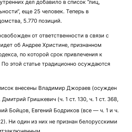
тренних дел добавило в список “лиц,
ности“, еще 25 человек. Теперь в
омства, 5.770 позиций.
освобожден от ответственности в связи с
 идет об Андрее Христине, признанном
кодекса, по которой срок привлечения к
. По этой статье традиционно осуждаются
список внесены Владимир Джораев (осужден
К), Дмитрий Гришкевич (ч. 1 ст. 130, ч. 1 ст. 368,
ий Бойцов, Евгений Бодриков (все — ч. 1 и ч.
342). Ни один из них не признан белорусскими
итзаключенным.