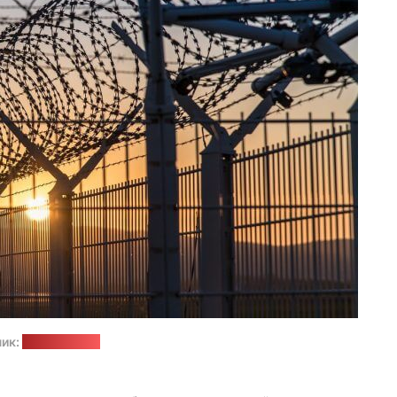
ик:
pixabay.com