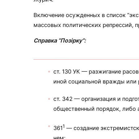
Включение осужденных в список “эк
массовых политических репрессий, п
Справка “Позірку“:
ст. 130 УК — разжигание расо
иной социальной вражды или 
ст. 342 — организация и подг
общественный порядок, либо а
1
361
— создание экстремистск
нем;