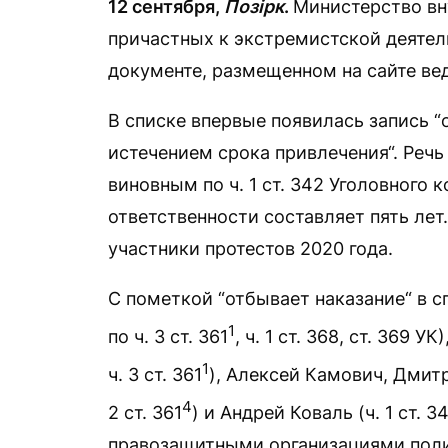
12 сентября,
Позірк
.
Министерство вну
причастных к экстремистской деятель
документе, размещенном на сайте вед
В списке впервые появилась запись “
истечением срока привлечения“. Речь
виновным по ч. 1 ст. 342 Уголовного 
ответственности составляет пять лет
участники протестов 2020 года.
С пометкой “отбывает наказание“ в 
1
по ч. 3 ст. 361
, ч. 1 ст. 368, ст. 369 У
1
ч. 3 ст. 361
), Алексей Камович, Дмитр
4
2 ст. 361
) и Андрей Коваль (ч. 1 ст. 
правозащитными организациями пол