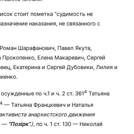
исок стоит пометка “судимость не
азначение наказания, не связанного с
2 Роман Шарафанович, Павел Якута,
а Прокопенко, Елена Макаревич, Сергей
овец, Екатерина и Сергей Дубовики, Лилия и
иенко.
4
сужденные по ч.1 и ч. 2 ст. 361
Татьяна
4
— Татьяна Францкевич и Наталья
активиста анархистского движения
. —
“Позірк“.
)
, по ч. 1 ст. 130 — Николай