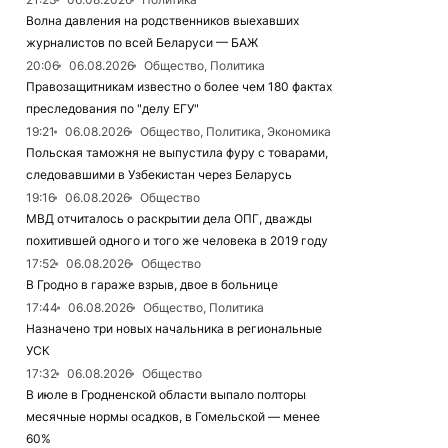
Волна давления на родственников выехавших
журналистов по всей Беларуси — БАЖ
20:06
06.08.2026
Общество, Политика
Правозащитникам известно о более чем 180 фактах
преследования по "делу ЕГУ"
19:21
06.08.2026
Общество, Политика, Экономика
Польская таможня не выпустила фуру с товарами,
следовавшими в Узбекистан через Беларусь
19:16
06.08.2026
Общество
МВД отчиталось о раскрытии дела ОПГ, дважды
похитившей одного и того же человека в 2019 году
17:52
06.08.2026
Общество
В Гродно в гараже взрыв, двое в больнице
17:44
06.08.2026
Общество, Политика
Назначено три новых начальника в региональные
УСК
17:32
06.08.2026
Общество
В июле в Гродненской области выпало полторы
месячные нормы осадков, в Гомельской — менее
60%