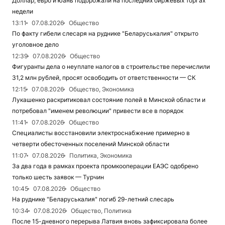
Доллар, евро и юань подорожали на последних биржевых торгах
недели
13:11
07.08.2026
Общество
По факту гибели слесаря на руднике "Беларуськалия" открыто
уголовное дело
12:39
07.08.2026
Общество
Фигуранты дела о неуплате налогов в строительстве перечислили
31,2 млн рублей, просят освободить от ответственности — СК
12:15
07.08.2026
Общество, Экономика
Лукашенко раскритиковал состояние полей в Минской области и
потребовал "именем революции" привести все в порядок
11:41
07.08.2026
Общество
Специалисты восстановили электроснабжение примерно в
четверти обесточенных поселений Минской области
11:07
07.08.2026
Политика, Экономика
За два года в рамках проекта промкооперации ЕАЭС одобрено
только шесть заявок — Турчин
10:45
07.08.2026
Общество
На руднике "Беларуськалия" погиб 29-летний слесарь
10:34
07.08.2026
Общество, Политика
После 15-дневного перерыва Латвия вновь зафиксировала более