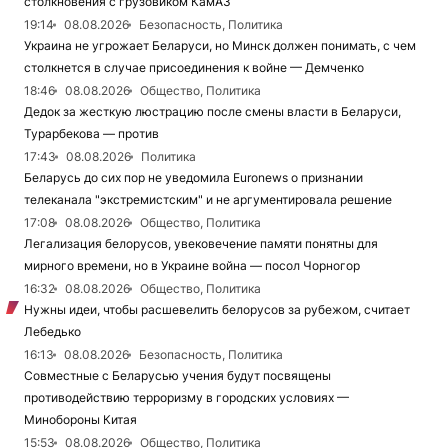
столкновения с грузовиком КамАЗ
19:14
08.08.2026
Безопасность, Политика
Украина не угрожает Беларуси, но Минск должен понимать, с чем
столкнется в случае присоединения к войне — Демченко
18:46
08.08.2026
Общество, Политика
Дедок за жесткую люстрацию после смены власти в Беларуси,
Турарбекова — против
17:43
08.08.2026
Политика
Беларусь до сих пор не уведомила Euronews о признании
телеканала "экстремистским" и не аргументировала решение
17:08
08.08.2026
Общество, Политика
Легализация белорусов, увековечение памяти понятны для
мирного времени, но в Украине война — посол Чорногор
16:32
08.08.2026
Общество, Политика
Нужны идеи, чтобы расшевелить белорусов за рубежом, считает
Лебедько
16:13
08.08.2026
Безопасность, Политика
Совместные с Беларусью учения будут посвящены
противодействию терроризму в городских условиях —
Минобороны Китая
15:53
08.08.2026
Общество, Политика