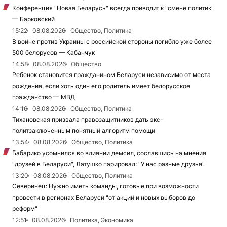
Конференция "Новая Беларусь" всегда приводит к "смене политик"
— Барковский
15:22
08.08.2026
Общество, Политика
В войне против Украины с российской стороны погибло уже более
500 белорусов — Кабанчук
14:58
08.08.2026
Общество
Ребенок становится гражданином Беларуси независимо от места
рождения, если хоть один его родитель имеет белорусское
гражданство — МВД
14:16
08.08.2026
Общество, Политика
Тихановская призвала правозащитников дать экс-
политзаключенным понятный алгоритм помощи
13:54
08.08.2026
Общество, Политика
Бабарико усомнился во влиянии демсил, сославшись на мнения
"друзей в Беларуси", Латушко парировал: "У нас разные друзья"
13:20
08.08.2026
Общество, Политика
Северинец: Нужно иметь команды, готовые при возможности
провести в регионах Беларуси "от акций и новых выборов до
реформ"
12:51
08.08.2026
Политика, Экономика