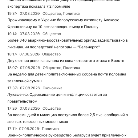
экспертиза показала 7,2 промилле
19:31
07.08.2026
Общество, Политика
Проживающему в Украине белорусскому активисту Алексею
Францкевичу на 10 лет запрещен въезд в Польшу
19:14
07.08.2026
Общество
Более 340 аварийно-восстановительных бригад задействовано в
ликвидации последствий непогоды — "Белэнерго"
18:17
07.08.2026
Общество
Двухлетняя девочка выпала из окна четвертого этажа в Бресте
18:07
07.08.2026
Общество, Политика
За неделю для детей политзаключенных собрана почти половина
заявленной суммы
17:37
07.08.2026
Экономика
Лукашенко: Сдерживание цен и инфляции остается за
правительством
17:26
07.08.2026
Общество
За восемь дней в милицию поступило более 2,5 тыс. сообщений о
звонках телефонных мошенников
17:11
07.08.2026
Политика
Военно-политическое руководство Беларуси будет привлечено к