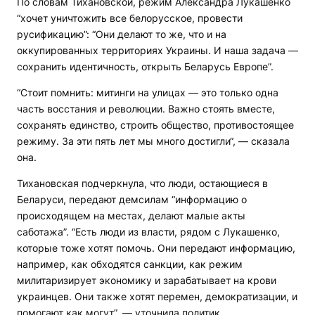
По словам Тихановской, режим Александра Лукашенко
“хочет уничтожить все белорусское, провести
русификацию”: “Они делают то же, что и на
оккупированных территориях Украины. И наша задача —
сохранить идентичность, открыть Беларусь Европе”.
“Стоит помнить: митинги на улицах — это только одна
часть восстания и революции. Важно стоять вместе,
сохранять единство, строить общество, противостоящее
режиму. За эти пять лет мы много достигли“, — сказала
она.
Тихановская подчеркнула, что люди, остающиеся в
Беларуси, передают демсилам “информацию о
происходящем на местах, делают малые акты
саботажа”. “Есть люди из власти, рядом с Лукашенко,
которые тоже хотят помочь. Они передают информацию,
например, как обходятся санкции, как режим
милитаризирует экономику и зарабатывает на крови
украинцев. Они также хотят перемен, демократизации, и
помогают как могут”, — уточнила политик.