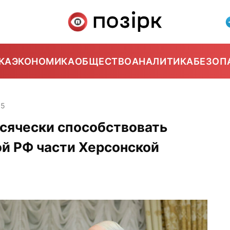
КА
ЭКОНОМИКА
ОБЩЕСТВО
АНАЛИТИКА
БЕЗОП
55
всячески способствовать
й РФ части Херсонской