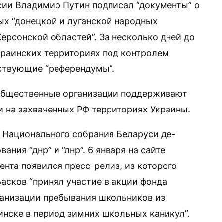
ссии Владимир Путин подписал “документы” о
ых “донецкой и луганской народных
Херсонской областей”. За несколько дней до
краинских территориях под контролем
ствующие “референдумы”.
общественные организации поддерживают
 на захваченных РФ территориях Украины.
и Национального собрания Беларуси де-
ания “днр” и “лнр”. 6 января на сайте
нта появился пресс-релиз, из которого
асков “принял участие в акции фонда
ганизации пребывания школьников из
инске в период зимних школьных каникул”.