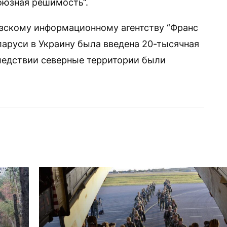
оюзная решимость“.
узскому информационному агентству “Франс
еларуси в Украину была введена 20-тысячная
ледствии северные территории были