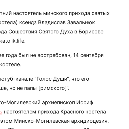
тний настоятель минского прихода святых
остела) ксендз Владислав Завальнюк
ода Сошествия Святого Духа в Борисове
tolik.life.
ее года был не востребован, 14 сентября
костеле.
 ютуб-канале “Голос Души“, что его
е, но не папы [римского]“.
ко-Могилевский архиепископ Иосиф
ь
настоятелем прихода Красного костела
 этом Минско-Могилевская архидиоцезия,