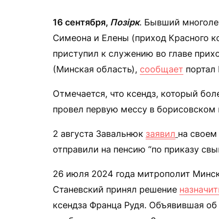
16 сентября,
Позірк
. Бывший многоле
Симеона и Елены (приход Красного к
приступил к служению во главе прих
(Минская область),
сообщает
портал ka
Отмечается, что ксендз, который бол
провел первую мессу в борисовском 
2 августа Завальнюк
заявил
на своем
отправили на пенсию “по приказу свыш
26 июля 2024 года митрополит Минс
Станевский принял решение
назначит
ксендза Франца Рудя. Объявившая об