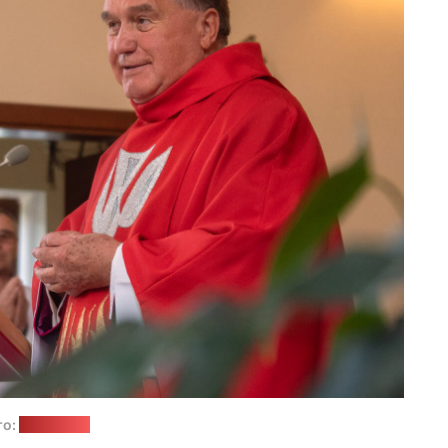
то:
katolik.life