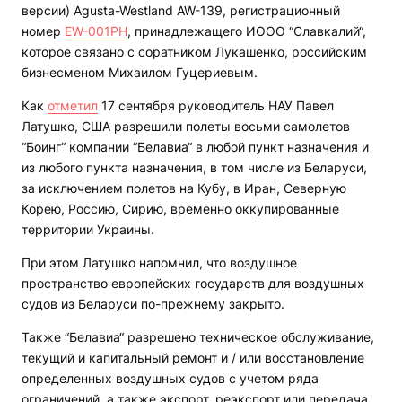
версии) Agusta-Westland AW-139, регистрационный
номер
EW-001PH
, принадлежащего ИООО “Славкалий“,
которое связано с соратником Лукашенко, российским
бизнесменом Михаилом Гуцериевым.
Как
отметил
17 сентября руководитель НАУ Павел
Латушко, США разрешили полеты восьми самолетов
“Боинг“ компании “Белавиа“ в любой пункт назначения и
из любого пункта назначения, в том числе из Беларуси,
за исключением полетов на Кубу, в Иран, Северную
Корею, Россию, Сирию, временно оккупированные
территории Украины.
При этом Латушко напомнил, что воздушное
пространство европейских государств для воздушных
судов из Беларуси по-прежнему закрыто.
Также “Белавиа“ разрешено техническое обслуживание,
текущий и капитальный ремонт и / или восстановление
определенных воздушных судов с учетом ряда
ограничений, а также экспорт, реэкспорт или передача