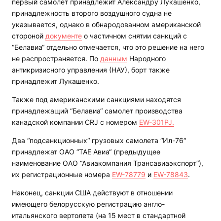
первый самолет принадлежит Александру Лукашенко,
принадлежность второго воздушного судна не
указывается, однако в обнародованном американской
стороной
документе
о частичном снятии санкций с
“Белавиа“ отдельно отмечается, что это решение на него
не распространяется. По
данным
Народного
антикризисного управления (НАУ), борт также
принадлежит Лукашенко.
Также под американскими санкциями находятся
принадлежащий “Белавиа“ самолет производства
канадской компании CRJ c номером
EW-301PJ.
Два “подсанкционных“ грузовых самолета “Ил-76“
принадлежат ОАО “ТАЕ Авиа“ (предыдущее
наименование ОАО “Авиакомпания Трансавиаэкспорт“),
их регистрационные номера
EW-78779
и
EW-78843
.
Наконец, санкции США действуют в отношении
имеющего белорусскую регистрацию англо-
итальянского вертолета (на 15 мест в стандартной