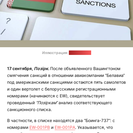
Иллюстрация:
pixabay.com
17 сентября,
Позірк.
После объявленного Вашингтоном
смягчения санкций в отношении авиакомпании “Белавиа“
под американскими санкциями остаются пять самолетов
и один вертолет с белорусскими регистрационными
номерами (начинаются с EW), свидетельствует
проведенный
“Позіркам“
анализ соответствующего
санкционного списка.
В частности, в списке находятся два “Боинга-737“: с
номерами
EW-001PB
и
EW-001PА
. Указывается, что