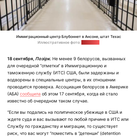
Иммиграционный центр Блубоннет в Ансоне, штат Техас
Иллюстративное фото:
ИТС США
18 cентября,
Позірк.
Не менее 9 белорусов, вызванных
для очередной “отметки“ в Иммиграционную и
таможенную службу (ИТС) США, были задержаны и
водворены в специальные центры, в их отношении
проводится проверка. Ассоциация белорусов в Америке
(АБА)
сообщила
об этом 17 сентября, когда ей стало
известно об очередном таком случае.
“Если вы подались на политическое убежище в США и
ждете суда и вас вызывают по любой причине в ИТС или
Службу по гражданству и миграции, то существует
риск, что вас могут “поместить в “детеншн“ (detention