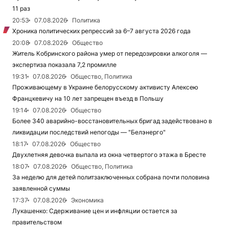
11 раз
20:53
07.08.2026
Политика
Хроника политических репрессий за 6–7 августа 2026 года
20:08
07.08.2026
Общество
Житель Кобринского района умер от передозировки алкоголя —
экспертиза показала 7,2 промилле
19:31
07.08.2026
Общество, Политика
Проживающему в Украине белорусскому активисту Алексею
Францкевичу на 10 лет запрещен въезд в Польшу
19:14
07.08.2026
Общество
Более 340 аварийно-восстановительных бригад задействовано в
ликвидации последствий непогоды — "Белэнерго"
18:17
07.08.2026
Общество
Двухлетняя девочка выпала из окна четвертого этажа в Бресте
18:07
07.08.2026
Общество, Политика
За неделю для детей политзаключенных собрана почти половина
заявленной суммы
17:37
07.08.2026
Экономика
Лукашенко: Сдерживание цен и инфляции остается за
правительством