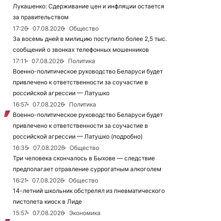
Лукашенко: Сдерживание цен и инфляции остается
за правительством
17:26
07.08.2026
Общество
За восемь дней в милицию поступило более 2,5 тыс.
сообщений о звонках телефонных мошенников
17:11
07.08.2026
Политика
Военно-политическое руководство Беларуси будет
привлечено к ответственности за соучастие в
российской агрессии — Латушко
16:57
07.08.2026
Политика
Военно-политическое руководство Беларуси будет
привлечено к ответственности за соучастие в
российской агрессии — Латушко (подробно)
16:35
07.08.2026
Общество
Три человека скончалось в Быхове — следствие
предполагает отравление суррогатным алкоголем
16:21
07.08.2026
Общество
14-летний школьник обстрелял из пневматического
пистолета киоск в Лиде
15:57
07.08.2026
Экономика