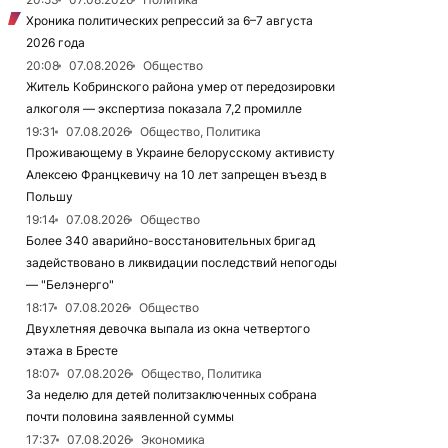
Хроника политических репрессий за 6–7 августа
2026 года
20:08
07.08.2026
Общество
Житель Кобринского района умер от передозировки
алкоголя — экспертиза показала 7,2 промилле
19:31
07.08.2026
Общество, Политика
Проживающему в Украине белорусскому активисту
Алексею Францкевичу на 10 лет запрещен въезд в
Польшу
19:14
07.08.2026
Общество
Более 340 аварийно-восстановительных бригад
задействовано в ликвидации последствий непогоды
— "Белэнерго"
18:17
07.08.2026
Общество
Двухлетняя девочка выпала из окна четвертого
этажа в Бресте
18:07
07.08.2026
Общество, Политика
За неделю для детей политзаключенных собрана
почти половина заявленной суммы
17:37
07.08.2026
Экономика