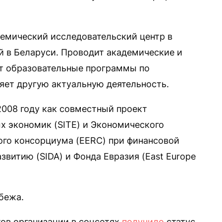
мический исследовательский центр в
 в Беларуси. Проводит академические и
ет образовательные программы по
яет другую актуальную деятельность.
2008 году как совместный проект
х экономик (SITE) и Экономического
ого консорциума (EERC) при финансовой
звитию (SIDA) и Фонда Евразия (East Europe
бежа.
тов организации в соцсетях
получило
статус