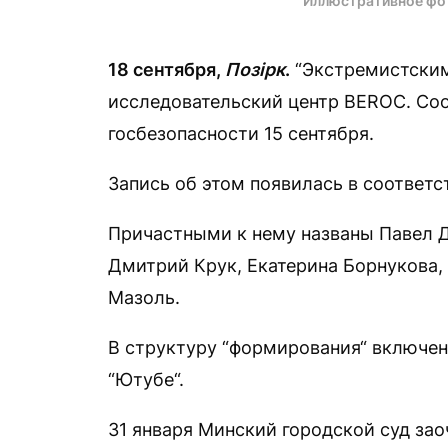
Иллюстративное фо
18 сентября,
Позірк
.
“Экстремистским
исследовательский центр BEROC. Со
госбезопасности 15 сентября.
Запись об этом появилась в соответ
Причастными к нему названы Павел Д
Дмитрий Крук, Екатерина Борнукова,
Мазоль.
В структуру “формирования“ включен
“Ютубе“.
31 января Минский городской суд за