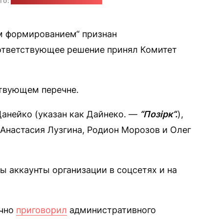
то:
brock-msc.livejournal.com
 формированием“ признан
ответствующее решение принял Комитет
ствующем перечне.
анейко (указан как Дайнеко. —
“Позірк“.
),
 Анастасия Лузгина, Родион Морозов и Олег
ы аккаунты организации в соцсетях и на
очно
приговорил
административного