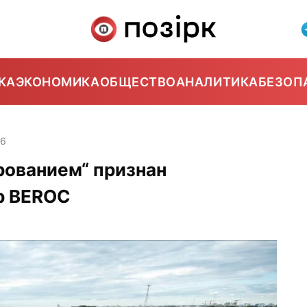
КА
ЭКОНОМИКА
ОБЩЕСТВО
АНАЛИТИКА
БЕЗОП
16
ованием“ признан
р BEROC