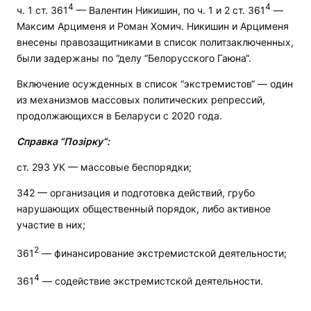
4
4
ч. 1 ст. 361
— Валентин Никишин, по ч. 1 и 2 ст. 361
—
Максим Арцименя и Роман Хомич. Никишин и Арцименя
внесены правозащитниками в список политзаключенных,
были задержаны по “делу “Белорусского Гаюна“.
Включение осужденных в список “экстремистов“ — один
из механизмов массовых политических репрессий,
продолжающихся в Беларуси с 2020 года.
Справка “Позірку“:
ст. 293 УК — массовые беспорядки;
342 — организация и подготовка действий, грубо
нарушающих общественный порядок, либо активное
участие в них;
2
361
— финансирование экстремистской деятельности;
4
361
— содействие экстремистской деятельности.