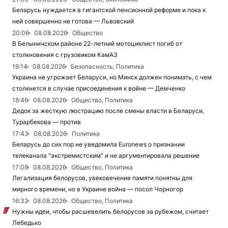
Беларусь нуждается в гигантской пенсионной реформе и пока к
ней совершенно не готова — Львовский
20:06
08.08.2026
Общество
В Белыничском районе 22-летний мотоциклист погиб от
столкновения с грузовиком КамАЗ
19:14
08.08.2026
Безопасность, Политика
Украина не угрожает Беларуси, но Минск должен понимать, с чем
столкнется в случае присоединения к войне — Демченко
18:46
08.08.2026
Общество, Политика
Дедок за жесткую люстрацию после смены власти в Беларуси,
Турарбекова — против
17:43
08.08.2026
Политика
Беларусь до сих пор не уведомила Euronews о признании
телеканала "экстремистским" и не аргументировала решение
17:08
08.08.2026
Общество, Политика
Легализация белорусов, увековечение памяти понятны для
мирного времени, но в Украине война — посол Чорногор
16:32
08.08.2026
Общество, Политика
Нужны идеи, чтобы расшевелить белорусов за рубежом, считает
Лебедько