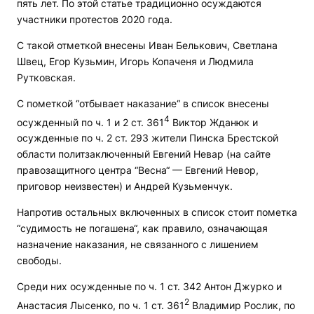
пять лет. По этой статье традиционно осуждаются
участники протестов 2020 года.
С такой отметкой внесены Иван Белькович, Светлана
Швец, Егор Кузьмин, Игорь Копаченя и Людмила
Рутковская.
С пометкой “отбывает наказание“ в список внесены
4
осужденный по ч. 1 и 2 ст. 361
Виктор Жданюк и
осужденные по ч. 2 ст. 293 жители Пинска Брестской
области политзаключенный Евгений Невар (на сайте
правозащитного центра “Весна“ — Евгений Невор,
приговор неизвестен) и Андрей Кузьменчук.
Напротив остальных включенных в список стоит пометка
“судимость не погашена“, как правило, означающая
назначение наказания, не связанного с лишением
свободы.
Среди них осужденные по ч. 1 ст. 342 Антон Джурко и
2
Анастасия Лысенко, по ч. 1 ст. 361
Владимир Рослик, по