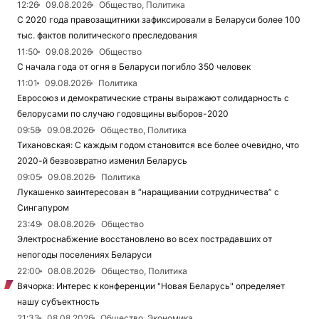
12:26
09.08.2026
Общество, Политика
С 2020 года правозащитники зафиксировали в Беларуси более 100
тыс. фактов политического преследования
11:50
09.08.2026
Общество
С начала года от огня в Беларуси погибло 350 человек
11:01
09.08.2026
Политика
Евросоюз и демократические страны выражают солидарность с
белорусами по случаю годовщины выборов-2020
09:58
09.08.2026
Общество, Политика
Тихановская: С каждым годом становится все более очевидно, что
2020-й безвозвратно изменил Беларусь
09:05
09.08.2026
Политика
Лукашенко заинтересован в “наращивании сотрудничества” с
Сингапуром
23:49
08.08.2026
Общество
Электроснабжение восстановлено во всех пострадавших от
непогоды поселениях Беларуси
22:00
08.08.2026
Общество, Политика
Вячорка: Интерес к конференции "Новая Беларусь" определяет
нашу субъектность
21:33
08.08.2026
Общество, Экономика