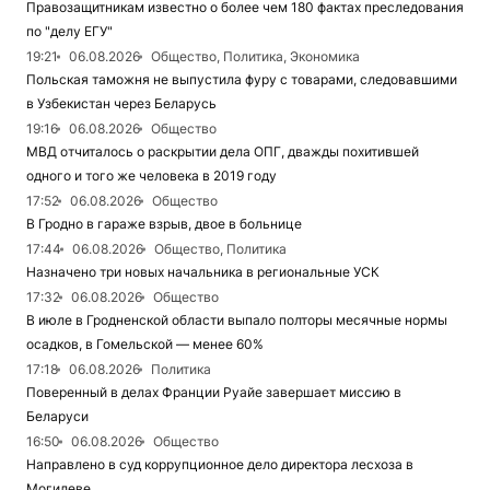
Правозащитникам известно о более чем 180 фактах преследования
по "делу ЕГУ"
19:21
06.08.2026
Общество, Политика, Экономика
Польская таможня не выпустила фуру с товарами, следовавшими
в Узбекистан через Беларусь
19:16
06.08.2026
Общество
МВД отчиталось о раскрытии дела ОПГ, дважды похитившей
одного и того же человека в 2019 году
17:52
06.08.2026
Общество
В Гродно в гараже взрыв, двое в больнице
17:44
06.08.2026
Общество, Политика
Назначено три новых начальника в региональные УСК
17:32
06.08.2026
Общество
В июле в Гродненской области выпало полторы месячные нормы
осадков, в Гомельской — менее 60%
17:18
06.08.2026
Политика
Поверенный в делах Франции Руайе завершает миссию в
Беларуси
16:50
06.08.2026
Общество
Направлено в суд коррупционное дело директора лесхоза в
Могилеве