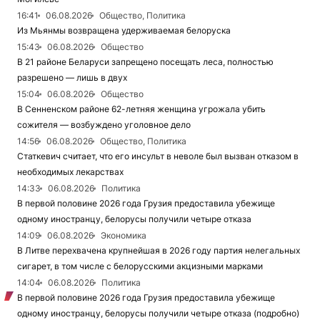
16:41
06.08.2026
Общество, Политика
Из Мьянмы возвращена удерживаемая белоруска
15:43
06.08.2026
Общество
В 21 районе Беларуси запрещено посещать леса, полностью
разрешено — лишь в двух
15:04
06.08.2026
Общество
В Сенненском районе 62-летняя женщина угрожала убить
сожителя — возбуждено уголовное дело
14:56
06.08.2026
Общество, Политика
Статкевич считает, что его инсульт в неволе был вызван отказом в
необходимых лекарствах
14:33
06.08.2026
Политика
В первой половине 2026 года Грузия предоставила убежище
одному иностранцу, белорусы получили четыре отказа
14:09
06.08.2026
Экономика
В Литве перехвачена крупнейшая в 2026 году партия нелегальных
сигарет, в том числе с белорусскими акцизными марками
14:04
06.08.2026
Политика
В первой половине 2026 года Грузия предоставила убежище
одному иностранцу, белорусы получили четыре отказа (подробно)