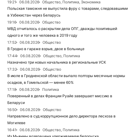
19:21
06.08.2026
Общество, Политика, Экономика
Польская таможня не выпустила фуру с товарами, следовавшими
в Узбекистан через Беларусь
19:16
06.08.2026
Общество
МВД отчиталось о раскрытии дела ОПГ, дважды похитившей
одного и того же человека в 2019 году
17:52
06.08.2026
Общество
В Гродно в гараже взрыв, двое в больнице
17:44
06.08.2026
Общество, Политика
Назначено три новых начальника в региональные УСК
17:32
06.08.2026
Общество
В июле в Гродненской области выпало полторы месячные нормы
осадков, в Гомельской — менее 60%
17:18
06.08.2026
Политика
Поверенный в делах Франции Руайе завершает миссию в
Беларуси
16:50
06.08.2026
Общество
Направлено в суд коррупционное дело директора лесхоза в
Могилеве
16:41
06.08.2026
Общество, Политика
Из Мьянмы возвращена удерживаемая белоруска