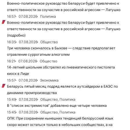
Военно-политическое руководство Беларуси будет привлечено к
ответственности за соучастие в российской агрессии — Латушко
16:57
07.08.2026
Политика
Военно-политическое руководство Беларуси будет привлечено к
ответственности за соучастие в российской агрессии — Латушко
(подробно)
16:35
07.08.2026
Общество
Три человека скончалось в Быхове — следствие предполагает
отравление суррогатным алкоголем
16:21
07.08.2026
Общество
14-летний школьник обстрелял из пневматического пистолета
киоск в Лиде
15:57
07.08.2026
Экономика
Беларусь пятый месяц подряд является аутсайдером в ЕАЭС по
динамике промпроизводства
15:49
07.08.2026
Общество, Политика
В “список экстремистов“ добавлено еще четыре человека
15:45
07.08.2026
Общество, Политика
ОПК: При сохранении нынешних тенденций белорусский язык
скоро может остаться только в небольших сообществах, а на