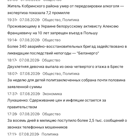
Житель Кобринского района умер от передозировки алкоголя —
экспертиза показала 7,2 промилле
19:31
07.08.2026
Общество, Политика
Проживающему в Украине белорусскому активисту Алексею
Францкевичу на 10 лет запрещен въезд в Польшу
19:14
07.08.2026
Общество
Более 340 аварийно-восстановительных бригад задействовано в
ликвидации последствий непогоды — "Белэнерго"
18:17
07.08.2026
Общество
Двухлетняя девочка выпала из окна четвертого этажа в Бресте
18:07
07.08.2026
Общество, Политика
За неделю для детей политзаключенных собрана почти половина
заявленной суммы
17:37
07.08.2026
Экономика
Лукашенко: Сдерживание цен и инфляции остается за
правительством
17:26
07.08.2026
Общество
За восемь дней в милицию поступило более 2,5 тыс. сообщений о
звонках телефонных мошенников
17:11
07.08.2026
Политика