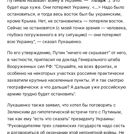
Путиным называет войну в Украине. —
“Позірк“
.). Это
будет еще хуже. Они потеряют Украину. <…> Надо было
остановиться, и тогда весь восток был бы украинским,
кроме Крыма. Нет, не остановились — потеряли восток.
Сейчас не остановятся (с моей точки зрения — человека,
глубоко погруженного в эту ситуацию) — они потеряют
всю Украину“, — сказал Лукашенко.
По его утверждению, Путин “ничего не скрывает“ от него,
в частности, пригласил на доклад Генерального штаба
Вооруженных сил РФ: “Слушайте, на всех фронтах, и
особенно на некоторых участках россияне практически
захватили крупные населенные пункты. И я так смотрю
географически: а что дальше? А дальше уже российскую
армию трудно будет остановить“.
Лукашенко также заявил, что хотел бы поговорить с
Зеленским до гипотетической встречи того с Путиным,
так как ему “есть что сказать“ президенту Украины:
“Руководителям трех славянских государств надо сесть
и договориться об окончании этой непонятной войны. Не