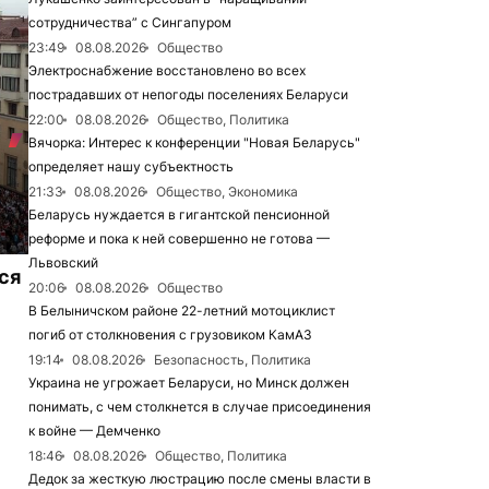
сотрудничества” с Сингапуром
23:49
08.08.2026
Общество
Электроснабжение восстановлено во всех
пострадавших от непогоды поселениях Беларуси
22:00
08.08.2026
Общество, Политика
Вячорка: Интерес к конференции "Новая Беларусь"
определяет нашу субъектность
21:33
08.08.2026
Общество, Экономика
Беларусь нуждается в гигантской пенсионной
реформе и пока к ней совершенно не готова —
Львовский
ся
20:06
08.08.2026
Общество
В Белыничском районе 22-летний мотоциклист
погиб от столкновения с грузовиком КамАЗ
19:14
08.08.2026
Безопасность, Политика
Украина не угрожает Беларуси, но Минск должен
понимать, с чем столкнется в случае присоединения
к войне — Демченко
18:46
08.08.2026
Общество, Политика
Дедок за жесткую люстрацию после смены власти в