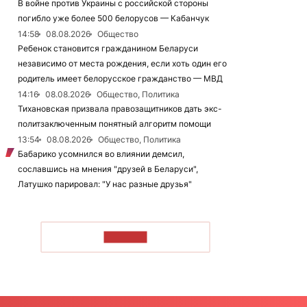
В войне против Украины с российской стороны
погибло уже более 500 белорусов — Кабанчук
14:58
08.08.2026
Общество
Ребенок становится гражданином Беларуси
независимо от места рождения, если хоть один его
родитель имеет белорусское гражданство — МВД
14:16
08.08.2026
Общество, Политика
Тихановская призвала правозащитников дать экс-
политзаключенным понятный алгоритм помощи
13:54
08.08.2026
Общество, Политика
Бабарико усомнился во влиянии демсил,
сославшись на мнения "друзей в Беларуси",
Латушко парировал: "У нас разные друзья"
ЧИТАТЬ