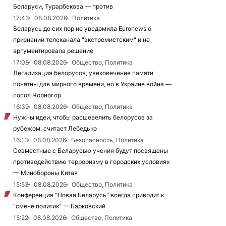
Беларуси, Турарбекова — против
17:43
08.08.2026
Политика
Беларусь до сих пор не уведомила Euronews о
признании телеканала "экстремистским" и не
аргументировала решение
17:08
08.08.2026
Общество, Политика
Легализация белорусов, увековечение памяти
понятны для мирного времени, но в Украине война —
посол Чорногор
16:32
08.08.2026
Общество, Политика
Нужны идеи, чтобы расшевелить белорусов за
рубежом, считает Лебедько
16:13
08.08.2026
Безопасность, Политика
Совместные с Беларусью учения будут посвящены
противодействию терроризму в городских условиях
— Минобороны Китая
15:53
08.08.2026
Общество, Политика
Конференция "Новая Беларусь" всегда приводит к
"смене политик" — Барковский
15:22
08.08.2026
Общество, Политика