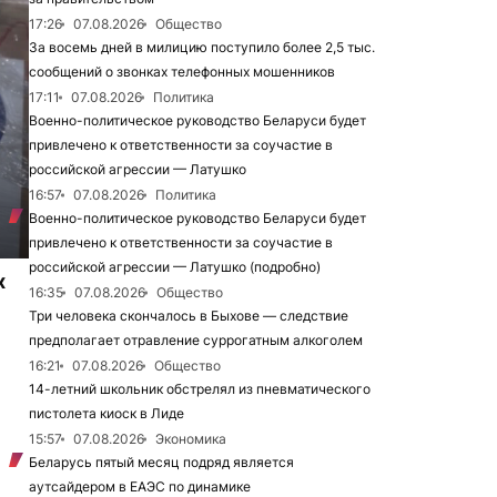
17:26
07.08.2026
Общество
За восемь дней в милицию поступило более 2,5 тыс.
сообщений о звонках телефонных мошенников
17:11
07.08.2026
Политика
Военно-политическое руководство Беларуси будет
привлечено к ответственности за соучастие в
российской агрессии — Латушко
16:57
07.08.2026
Политика
Военно-политическое руководство Беларуси будет
привлечено к ответственности за соучастие в
российской агрессии — Латушко (подробно)
х
16:35
07.08.2026
Общество
Три человека скончалось в Быхове — следствие
предполагает отравление суррогатным алкоголем
16:21
07.08.2026
Общество
14-летний школьник обстрелял из пневматического
пистолета киоск в Лиде
15:57
07.08.2026
Экономика
Беларусь пятый месяц подряд является
аутсайдером в ЕАЭС по динамике