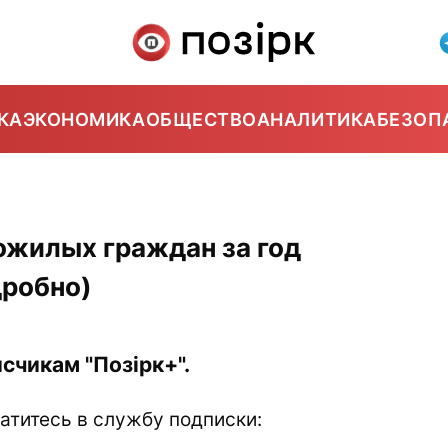
КА
ЭКОНОМИКА
ОБЩЕСТВО
АНАЛИТИКА
БЕЗОП
ожилых граждан за год
дробно)
счикам "Позірк+".
атитесь в службу подписки: