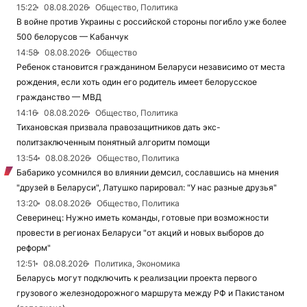
15:22
08.08.2026
Общество, Политика
В войне против Украины с российской стороны погибло уже более
500 белорусов — Кабанчук
14:58
08.08.2026
Общество
Ребенок становится гражданином Беларуси независимо от места
рождения, если хоть один его родитель имеет белорусское
гражданство — МВД
14:16
08.08.2026
Общество, Политика
Тихановская призвала правозащитников дать экс-
политзаключенным понятный алгоритм помощи
13:54
08.08.2026
Общество, Политика
Бабарико усомнился во влиянии демсил, сославшись на мнения
"друзей в Беларуси", Латушко парировал: "У нас разные друзья"
13:20
08.08.2026
Общество, Политика
Северинец: Нужно иметь команды, готовые при возможности
провести в регионах Беларуси "от акций и новых выборов до
реформ"
12:51
08.08.2026
Политика, Экономика
Беларусь могут подключить к реализации проекта первого
грузового железнодорожного маршрута между РФ и Пакистаном