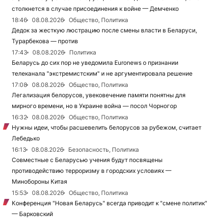
столкнется в случае присоединения к войне — Демченко
18:46
08.08.2026
Общество, Политика
Дедок за жесткую люстрацию после смены власти в Беларуси,
Турарбекова — против
17:43
08.08.2026
Политика
Беларусь до сих пор не уведомила Euronews о признании
телеканала "экстремистским" и не аргументировала решение
17:08
08.08.2026
Общество, Политика
Легализация белорусов, увековечение памяти понятны для
мирного времени, но в Украине война — посол Чорногор
16:32
08.08.2026
Общество, Политика
Нужны идеи, чтобы расшевелить белорусов за рубежом, считает
Лебедько
16:13
08.08.2026
Безопасность, Политика
Совместные с Беларусью учения будут посвящены
противодействию терроризму в городских условиях —
Минобороны Китая
15:53
08.08.2026
Общество, Политика
Конференция "Новая Беларусь" всегда приводит к "смене политик"
— Барковский