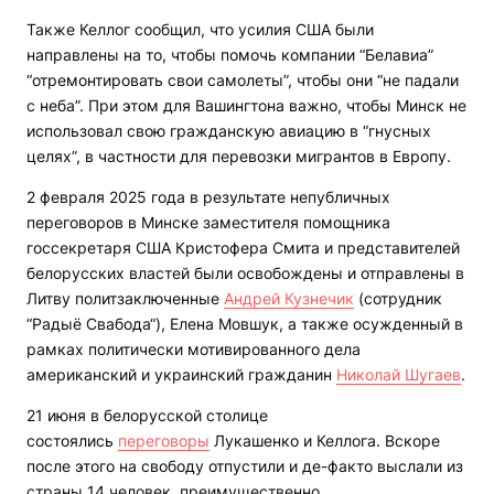
Также Келлог сообщил, что усилия США были
направлены на то, чтобы помочь компании “Белавиа”
“отремонтировать свои самолеты”, чтобы они “не падали
с неба”. При этом для Вашингтона важно, чтобы Минск не
использовал свою гражданскую авиацию в “гнусных
целях”, в частности для перевозки мигрантов в Европу.
2 февраля 2025 года в результате непубличных
переговоров в Минске заместителя помощника
госсекретаря США Кристофера Смита и представителей
белорусских властей были освобождены и отправлены в
Литву политзаключенные
Андрей Кузнечик
(сотрудник
“Радыё Свабода“), Елена Мовшук, а также осужденный в
рамках политически мотивированного дела
американский и украинский гражданин
Николай Шугаев
.
21 июня в белорусской столице
состоялись
переговоры
Лукашенко и Келлога. Вскоре
после этого на свободу отпустили и де-факто выслали из
страны 14 человек, преимущественно