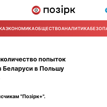
КА
ЭКОНОМИКА
ОБЩЕСТВО
АНАЛИТИКА
БЕЗОП
2
 количество попыток
з Беларуси в Польшу
ь
счикам "Позірк+".