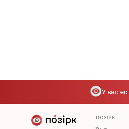
У вас е
ПОЗІРК
О нас