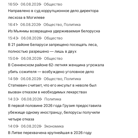
16:50
06.08.2026
Общество
Направлено в суд коррупционное дело директора
лесхоза в Могилеве
16:41
06.08.2026
Общество, Политика
Из Мьянмы возвращена удерживаемая белоруска
15:43
06.08.2026
Общество
В 21 районе Беларуси запрещено посещать леса,
полностью разрешено — лишь в двух
15:04
06.08.2026
Общество
В Сенненском районе 62-летняя женщина угрожала
убить сожителя — возбуждено уголовное дело
14:56
06.08.2026
Общество, Политика
Статкевич считает, что его инсульт в неволе был
вызван отказом в необходимых лекарствах
14:33
06.08.2026
Политика
В первой половине 2026 года Грузия предоставила
убежище одному иностранцу, белорусы получили
четыре отказа
14:09
06.08.2026
Экономика
В Литве перехвачена крупнейшая в 2026 году