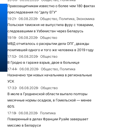
Правозащитникам известно о более чем 180 фактах
преследования по "делу ЕГУ"
19:21
06.08.2026
Общество, Политика, Экономика
Польская таможня не выпустила фуру с товарами,
следовавшими в Узбекистан через Беларусь
19:16
06.08.2026
Общество
МВД отчиталось о раскрытии дела ОПГ, дважды
похитившей одного и того же человека в 2019 году
17:52
06.08.2026
Общество
В Гродно в гараже взрыв, двое в больнице
17:44
06.08.2026
Общество, Политика
Назначено три новых начальника в региональные
УСК
17:32
06.08.2026
Общество
В июле в Гродненской области выпало полторы
месячные нормы осадков, в Гомельской — менее
60%
17:18
06.08.2026
Политика
Поверенный в делах Франции Руайе завершает
миссию в Беларуси