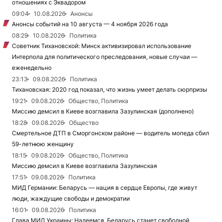
отношениях с Эквадором
09:04
10.08.2026
Анонсы
Анонсы событий на 10 августа — 4 ноября 2026 года
08:29
10.08.2026
Политика
Советник Тихановской: Минск активизировал использование
Интерпола для политического преследования, новые случаи —
еженедельно
23:13
09.08.2026
Политика
Тихановская: 2020 год показал, что жизнь умеет делать сюрпризы
19:21
09.08.2026
Общество, Политика
Миссию демсил в Киеве возглавила Зазулинская (дополнено)
18:28
09.08.2026
Общество
Смертельное ДТП в Сморгонском районе — водитель мопеда сбил
59-летнюю женщину
18:15
09.08.2026
Общество, Политика
Миссию демсил в Киеве возглавила Зазулинская
17:51
09.08.2026
Политика
МИД Германии: Беларусь — нация в сердце Европы, где живут
люди, жаждущие свободы и демократии
16:01
09.08.2026
Политика
Глава МИД Украины: Надеемся, Беларусь станет свободной